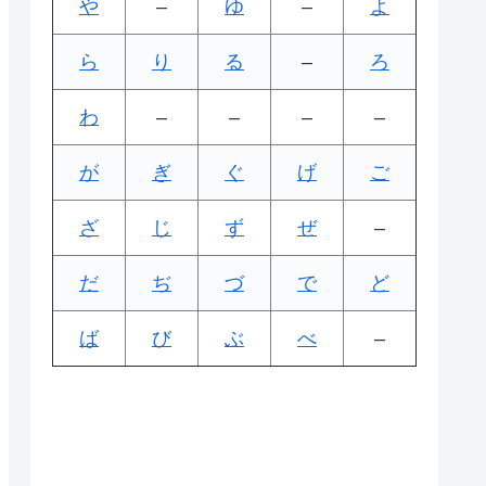
や
–
ゆ
–
よ
ら
り
る
–
ろ
わ
–
–
–
–
が
ぎ
ぐ
げ
ご
ざ
じ
ず
ぜ
–
だ
ぢ
づ
で
ど
ば
び
ぶ
べ
–