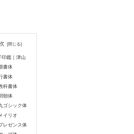
次
子印鑑｜津山
楷書体
行書体
教科書体
明朝体
丸ゴシック体
メイリオ
プレゼンス体