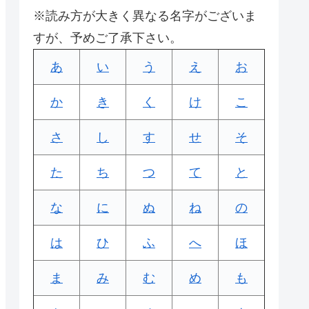
※読み方が大きく異なる名字がございま
すが、予めご了承下さい。
あ
い
う
え
お
か
き
く
け
こ
さ
し
す
せ
そ
た
ち
つ
て
と
な
に
ぬ
ね
の
は
ひ
ふ
へ
ほ
ま
み
む
め
も