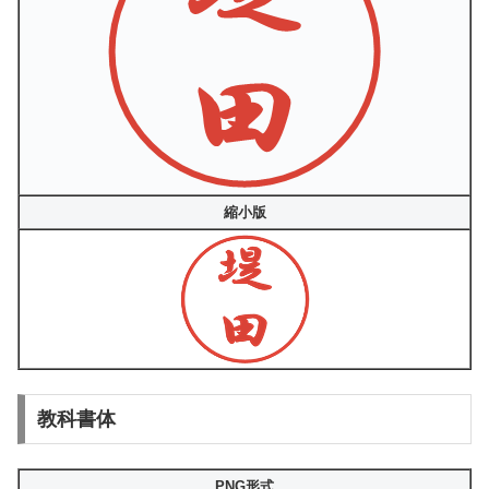
縮小版
教科書体
PNG形式