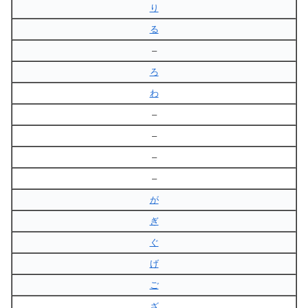
り
る
–
ろ
わ
–
–
–
–
が
ぎ
ぐ
げ
ご
ざ