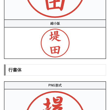
縮小版
行書体
PNG形式