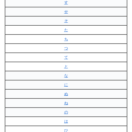
す
せ
そ
た
ち
つ
て
と
な
に
ぬ
ね
の
は
ひ