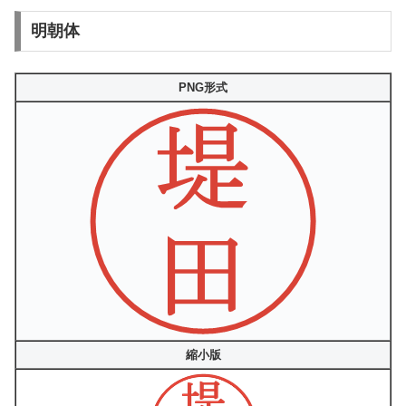
明朝体
PNG形式
縮小版