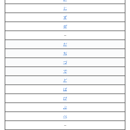
じ
ず
ぜ
–
だ
ぢ
づ
で
ど
ば
び
ぶ
べ
–