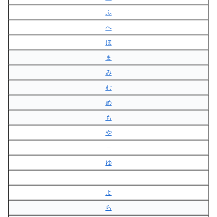
ふ
へ
ほ
ま
み
む
め
も
や
–
ゆ
–
よ
ら