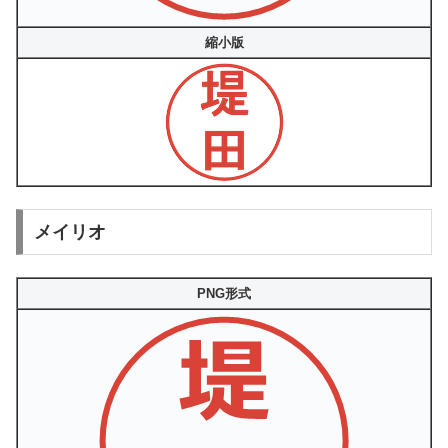
縮小版
メイリオ
PNG形式