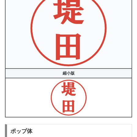
縮小版
ポップ体