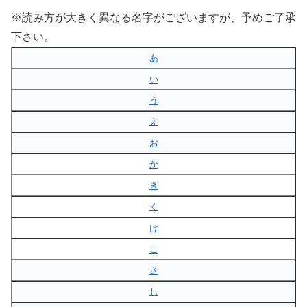
※読み方が大きく異なる名字がございますが、予めご了承
下さい。
あ
い
う
え
お
か
き
く
け
こ
さ
し