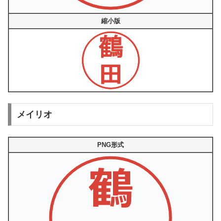
縮小版
メイリオ
PNG形式