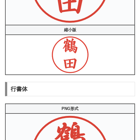
縮小版
行書体
PNG形式