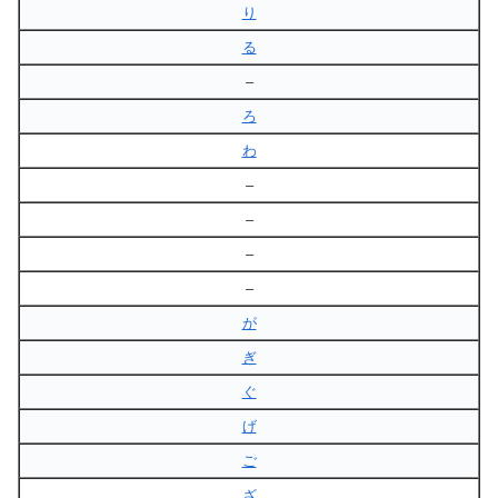
り
る
–
ろ
わ
–
–
–
–
が
ぎ
ぐ
げ
ご
ざ