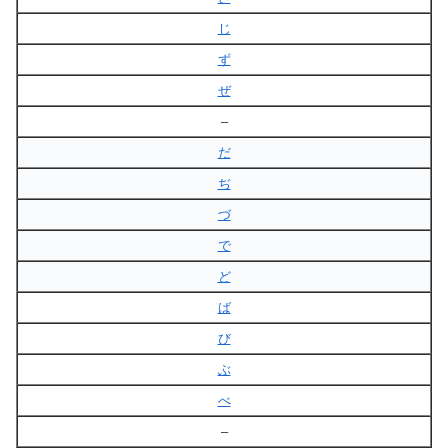
じ
ず
ぜ
–
だ
ぢ
づ
で
ど
ば
び
ぶ
べ
–