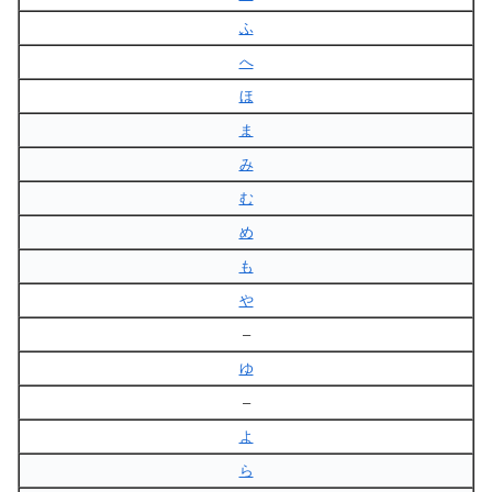
ふ
へ
ほ
ま
み
む
め
も
や
–
ゆ
–
よ
ら