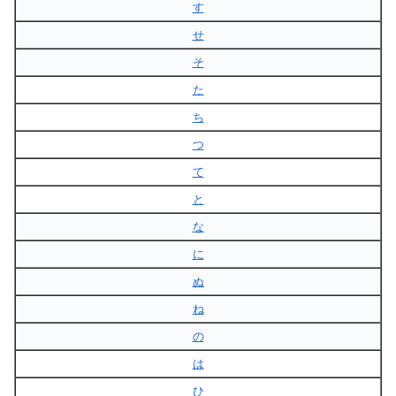
す
せ
そ
た
ち
つ
て
と
な
に
ぬ
ね
の
は
ひ