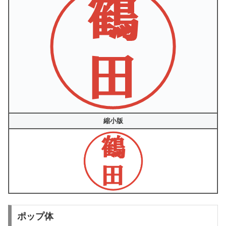
縮小版
ポップ体