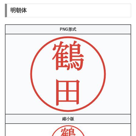
明朝体
PNG形式
縮小版