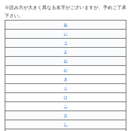
※読み方が大きく異なる名字がございますが、予めご了承
下さい。
あ
い
う
え
お
か
き
く
け
こ
さ
し