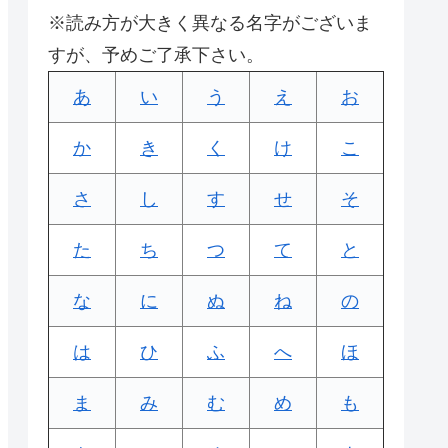
※読み方が大きく異なる名字がございま
すが、予めご了承下さい。
あ
い
う
え
お
か
き
く
け
こ
さ
し
す
せ
そ
た
ち
つ
て
と
な
に
ぬ
ね
の
は
ひ
ふ
へ
ほ
ま
み
む
め
も