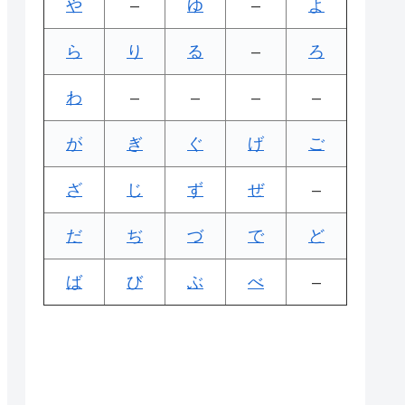
や
–
ゆ
–
よ
ら
り
る
–
ろ
わ
–
–
–
–
が
ぎ
ぐ
げ
ご
ざ
じ
ず
ぜ
–
だ
ぢ
づ
で
ど
ば
び
ぶ
べ
–