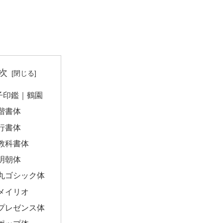
次
子印鑑｜鶴園
楷書体
行書体
教科書体
明朝体
丸ゴシック体
メイリオ
プレゼンス体