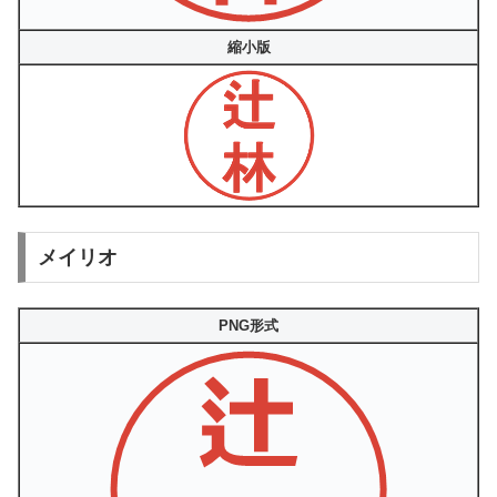
縮小版
メイリオ
PNG形式