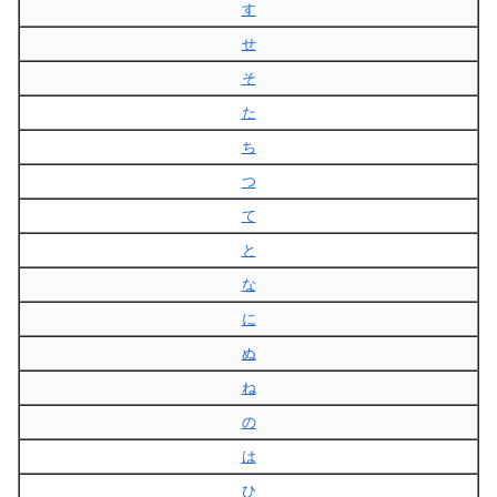
す
せ
そ
た
ち
つ
て
と
な
に
ぬ
ね
の
は
ひ