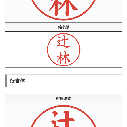
縮小版
行書体
PNG形式