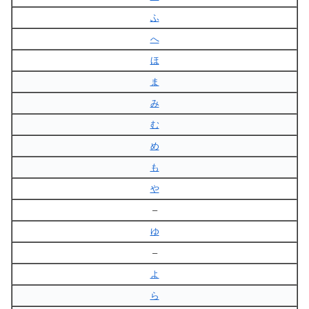
ふ
へ
ほ
ま
み
む
め
も
や
–
ゆ
–
よ
ら