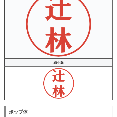
縮小版
ポップ体