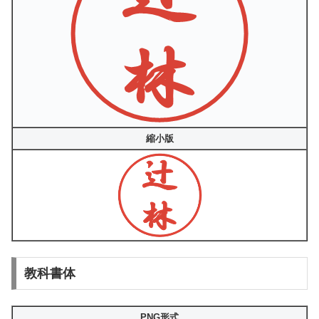
縮小版
教科書体
PNG形式