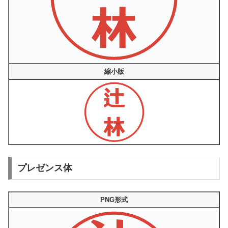
縮小版
プレゼンス体
PNG形式