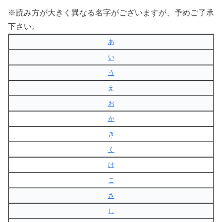
※読み方が大きく異なる名字がございますが、予めご了承
下さい。
あ
い
う
え
お
か
き
く
け
こ
さ
し