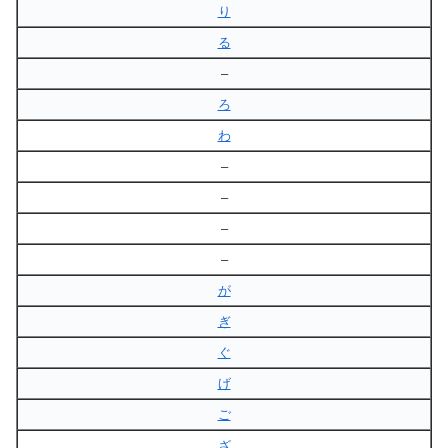
り
る
–
ろ
わ
–
–
–
–
が
ぎ
ぐ
げ
ご
ざ