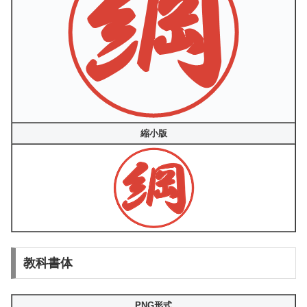
縮小版
教科書体
PNG形式