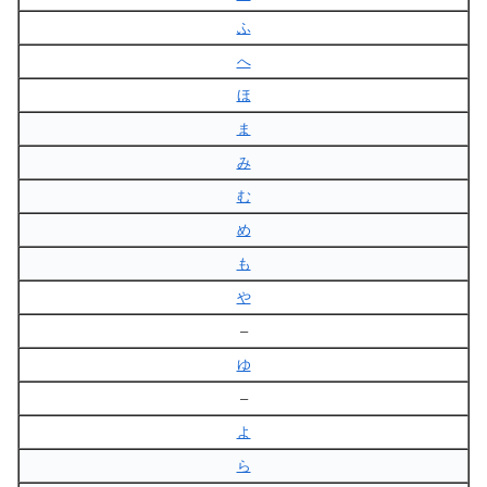
ふ
へ
ほ
ま
み
む
め
も
や
–
ゆ
–
よ
ら