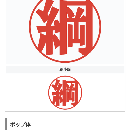
縮小版
ポップ体