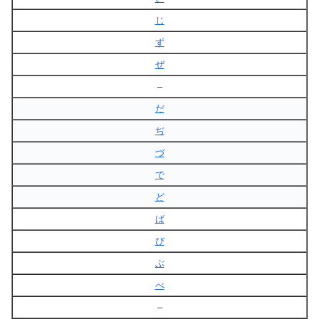
じ
ず
ぜ
–
だ
ぢ
づ
で
ど
ば
び
ぶ
べ
–