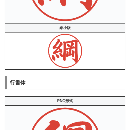
縮小版
行書体
PNG形式