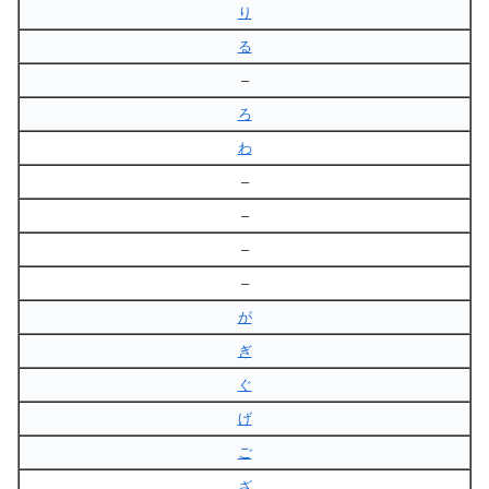
り
る
–
ろ
わ
–
–
–
–
が
ぎ
ぐ
げ
ご
ざ