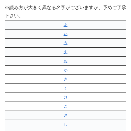
※読み方が大きく異なる名字がございますが、予めご了承
下さい。
あ
い
う
え
お
か
き
く
け
こ
さ
し