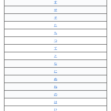
す
せ
そ
た
ち
つ
て
と
な
に
ぬ
ね
の
は
ひ