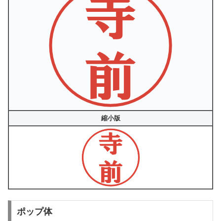
縮小版
ポップ体