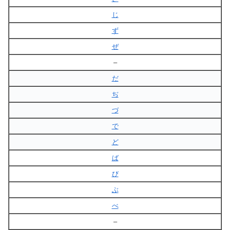
じ
ず
ぜ
–
だ
ぢ
づ
で
ど
ば
び
ぶ
べ
–