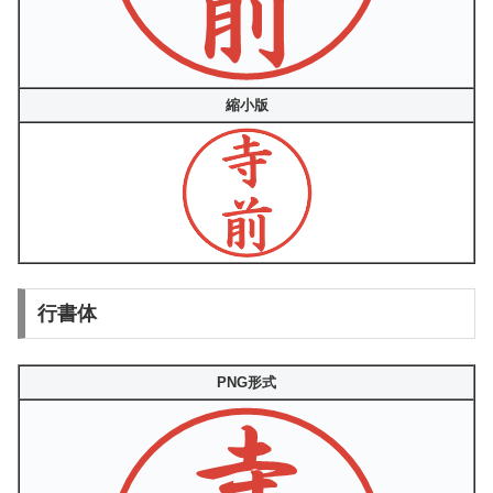
縮小版
行書体
PNG形式