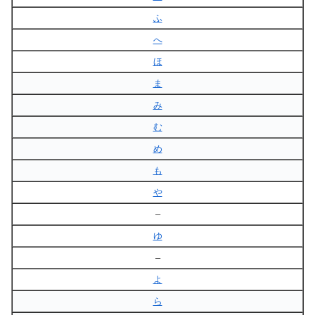
ふ
へ
ほ
ま
み
む
め
も
や
–
ゆ
–
よ
ら