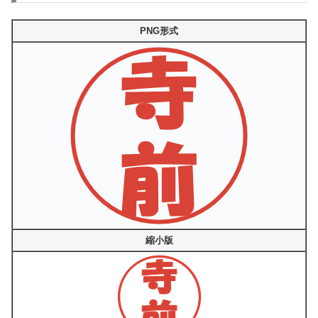
PNG形式
縮小版