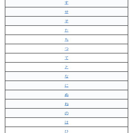
す
せ
そ
た
ち
つ
て
と
な
に
ぬ
ね
の
は
ひ