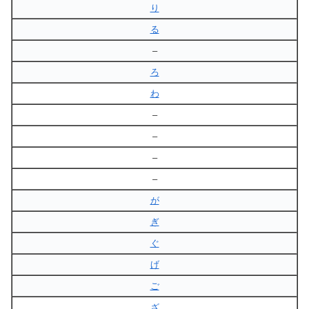
り
る
–
ろ
わ
–
–
–
–
が
ぎ
ぐ
げ
ご
ざ