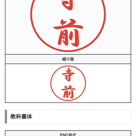
縮小版
教科書体
PNG形式