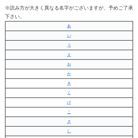
※読み方が大きく異なる名字がございますが、予めご了承
下さい。
あ
い
う
え
お
か
き
く
け
こ
さ
し