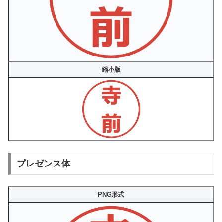
縮小版
プレゼンス体
PNG形式