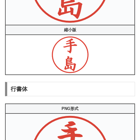
縮小版
行書体
PNG形式