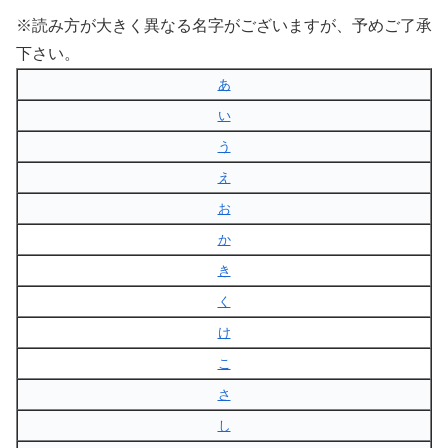
※読み方が大きく異なる名字がございますが、予めご了承
下さい。
あ
い
う
え
お
か
き
く
け
こ
さ
し