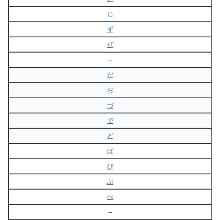
じ
ず
ぜ
–
だ
ぢ
づ
で
ど
ば
び
ぶ
べ
–