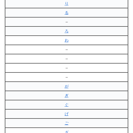
り
る
–
ろ
わ
–
–
–
–
が
ぎ
ぐ
げ
ご
ざ