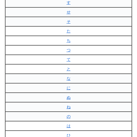
す
せ
そ
た
ち
つ
て
と
な
に
ぬ
ね
の
は
ひ