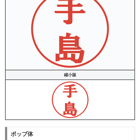
縮小版
ポップ体