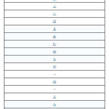
ふ
へ
ほ
ま
み
む
め
も
や
–
ゆ
–
よ
ら