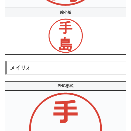
縮小版
メイリオ
PNG形式