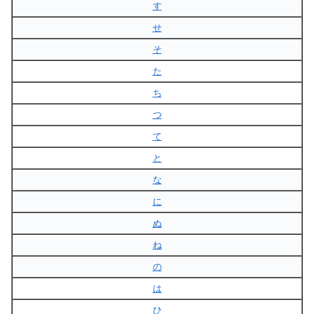
す
せ
そ
た
ち
つ
て
と
な
に
ぬ
ね
の
は
ひ