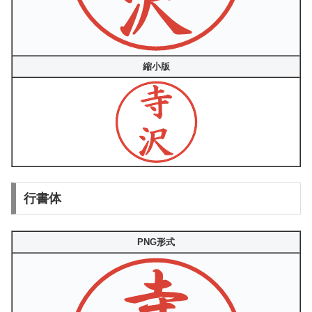
縮小版
行書体
PNG形式