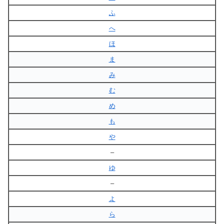
ふ
へ
ほ
ま
み
む
め
も
や
–
ゆ
–
よ
ら