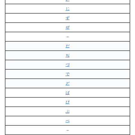
じ
ず
ぜ
–
だ
ぢ
づ
で
ど
ば
び
ぶ
べ
–