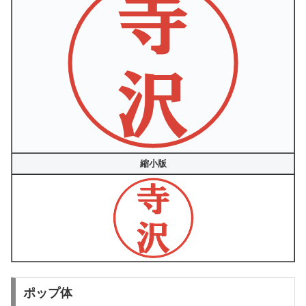
縮小版
ポップ体