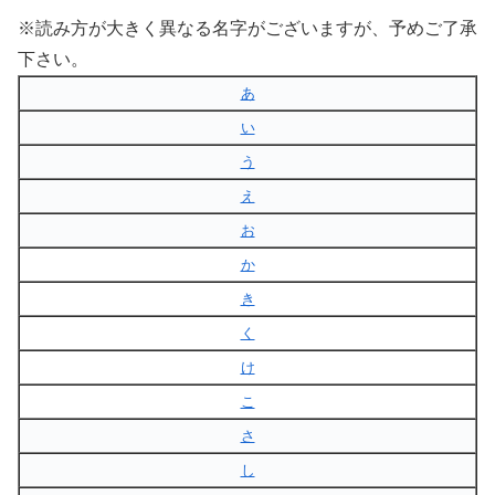
※読み方が大きく異なる名字がございますが、予めご了承
下さい。
あ
い
う
え
お
か
き
く
け
こ
さ
し