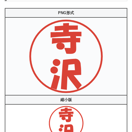
PNG形式
縮小版