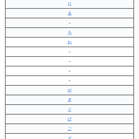
り
る
–
ろ
わ
–
–
–
–
が
ぎ
ぐ
げ
ご
ざ