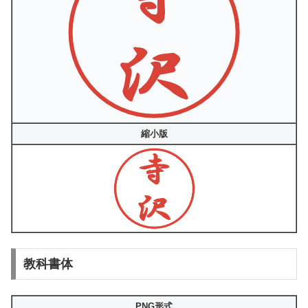
縮小版
教科書体
PNG形式