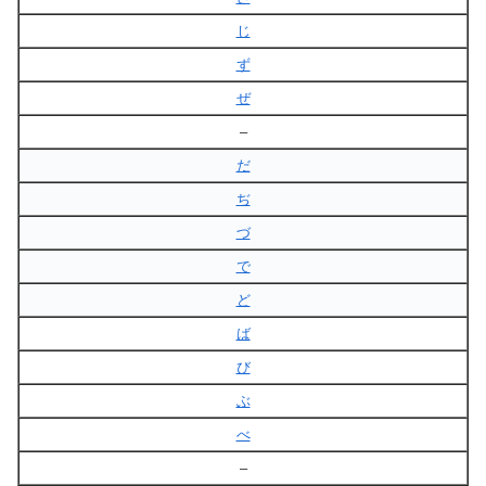
じ
ず
ぜ
–
だ
ぢ
づ
で
ど
ば
び
ぶ
べ
–