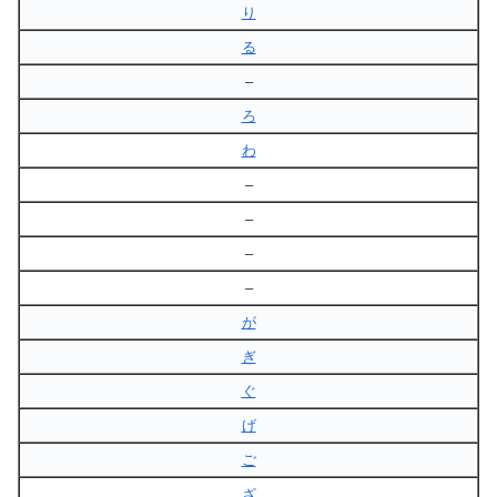
り
る
–
ろ
わ
–
–
–
–
が
ぎ
ぐ
げ
ご
ざ