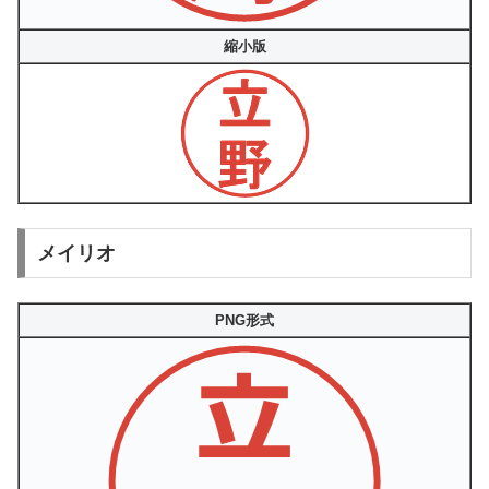
縮小版
メイリオ
PNG形式