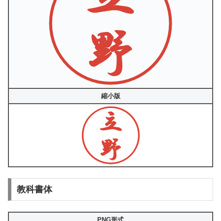
縮小版
教科書体
PNG形式