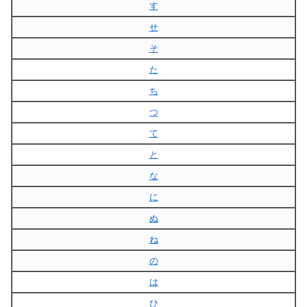
す
せ
そ
た
ち
つ
て
と
な
に
ぬ
ね
の
は
ひ