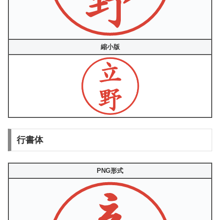
縮小版
行書体
PNG形式