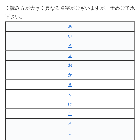
※読み方が大きく異なる名字がございますが、予めご了承
下さい。
あ
い
う
え
お
か
き
く
け
こ
さ
し