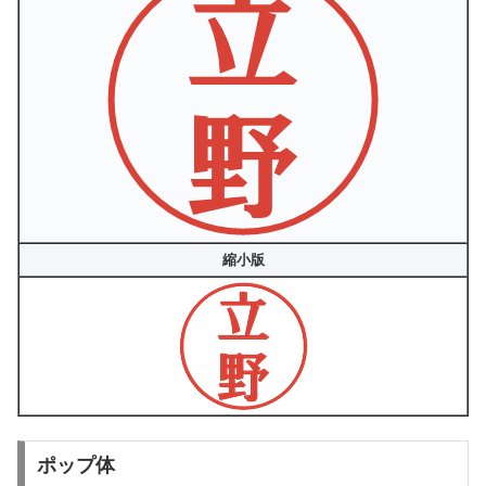
縮小版
ポップ体