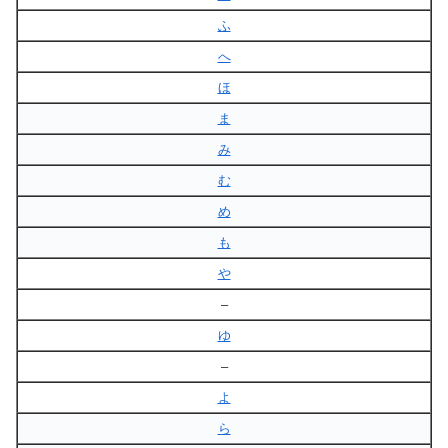
ふ
へ
ほ
ま
み
む
め
も
や
–
ゆ
–
よ
ら