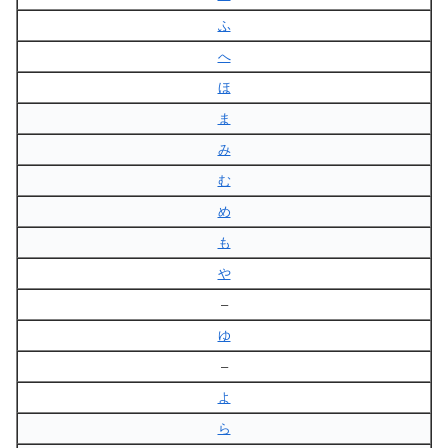
ふ
へ
ほ
ま
み
む
め
も
や
–
ゆ
–
よ
ら