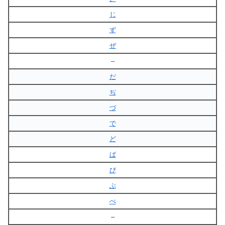
じ
ず
ぜ
–
だ
ぢ
づ
で
ど
ば
び
ぶ
べ
–