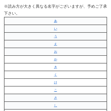
※読み方が大きく異なる名字がございますが、予めご了承
下さい。
あ
い
う
え
お
か
き
く
け
こ
さ
し