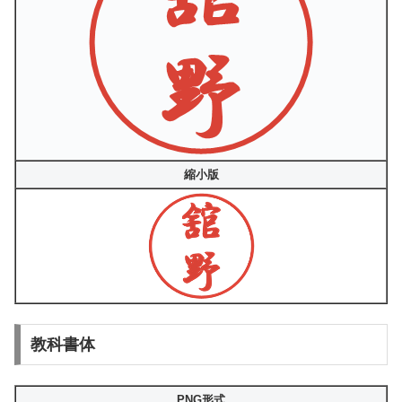
縮小版
教科書体
PNG形式