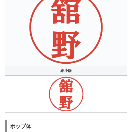
縮小版
ポップ体