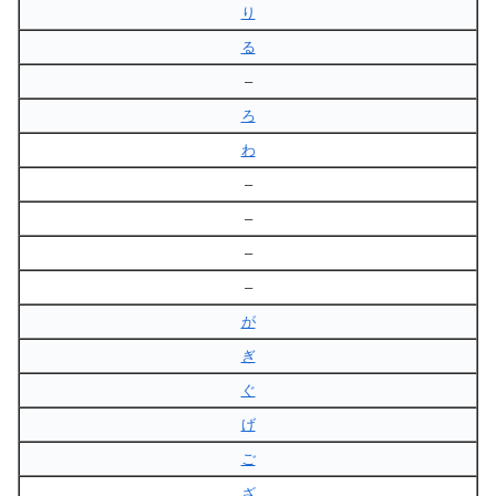
り
る
–
ろ
わ
–
–
–
–
が
ぎ
ぐ
げ
ご
ざ