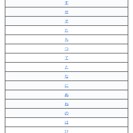
す
せ
そ
た
ち
つ
て
と
な
に
ぬ
ね
の
は
ひ