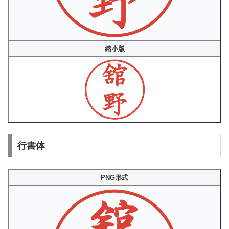
縮小版
行書体
PNG形式