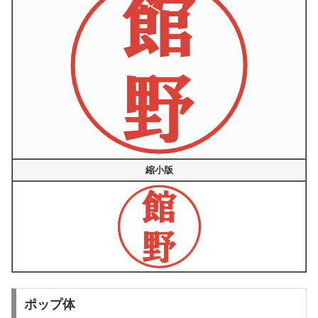
縮小版
ポップ体