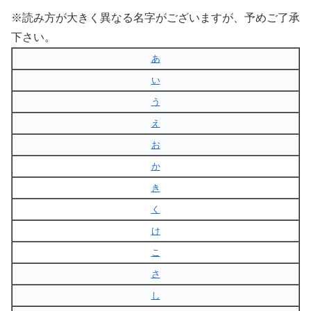
※読み方が大きく異なる名字がございますが、予めご了承
下さい。
あ
い
う
え
お
か
き
く
け
こ
さ
し