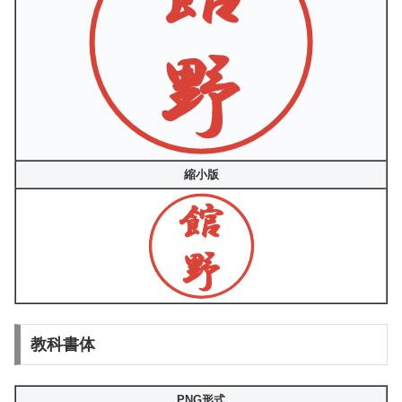
縮小版
教科書体
PNG形式