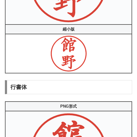
縮小版
行書体
PNG形式