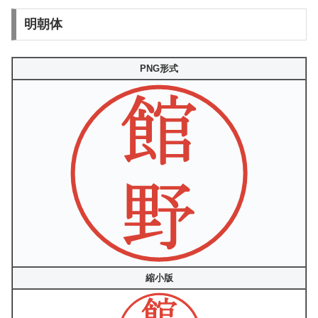
明朝体
PNG形式
縮小版