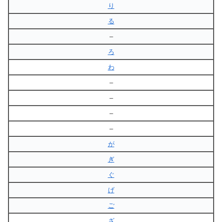
り
る
–
ろ
わ
–
–
–
–
が
ぎ
ぐ
げ
ご
ざ