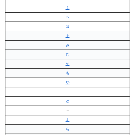
ふ
へ
ほ
ま
み
む
め
も
や
–
ゆ
–
よ
ら