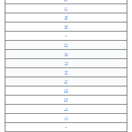
じ
ず
ぜ
–
だ
ぢ
づ
で
ど
ば
び
ぶ
べ
–