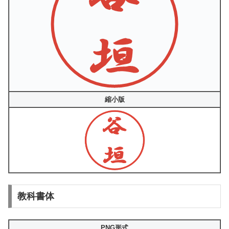
縮小版
教科書体
PNG形式