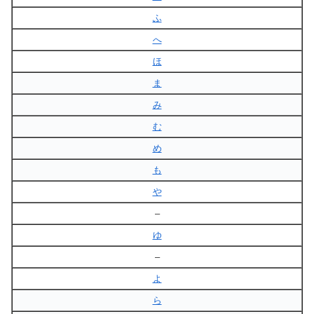
ふ
へ
ほ
ま
み
む
め
も
や
–
ゆ
–
よ
ら