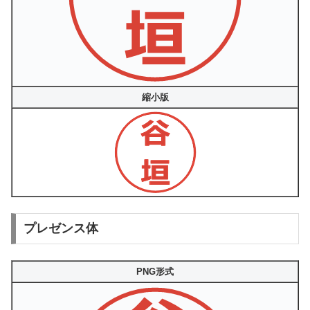
縮小版
プレゼンス体
PNG形式