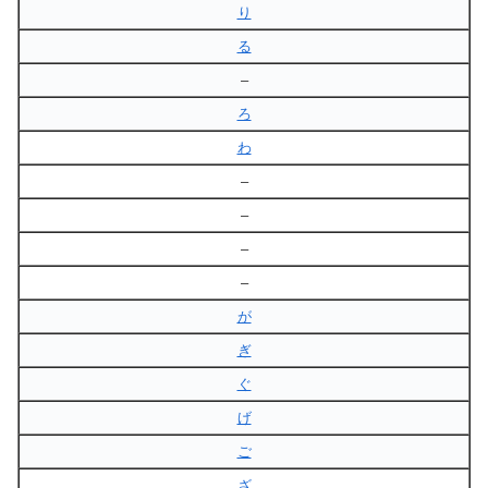
り
る
–
ろ
わ
–
–
–
–
が
ぎ
ぐ
げ
ご
ざ