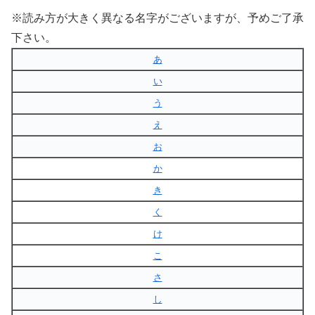
※読み方が大きく異なる名字がございますが、予めご了承
下さい。
あ
い
う
え
お
か
き
く
け
こ
さ
し