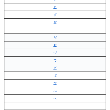
じ
ず
ぜ
–
だ
ぢ
づ
で
ど
ば
び
ぶ
べ
–