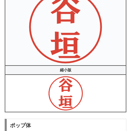
縮小版
ポップ体