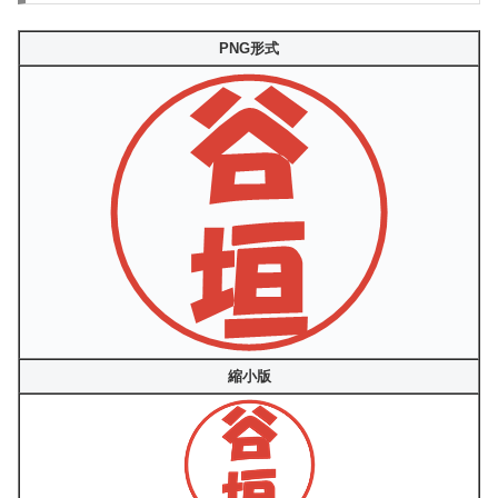
PNG形式
縮小版