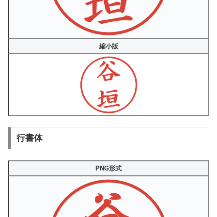
縮小版
行書体
PNG形式