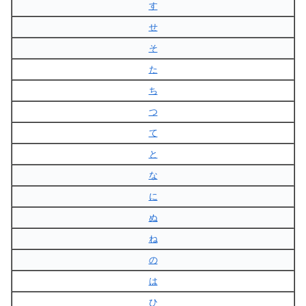
す
せ
そ
た
ち
つ
て
と
な
に
ぬ
ね
の
は
ひ