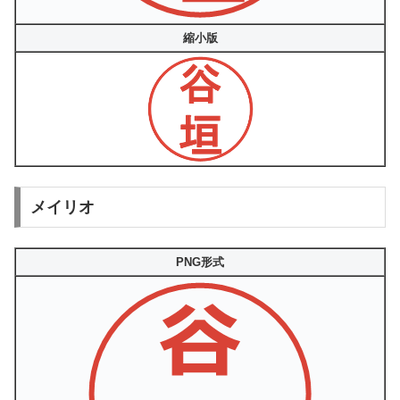
縮小版
メイリオ
PNG形式