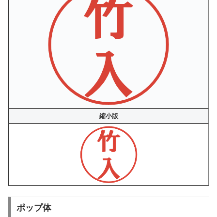
縮小版
ポップ体