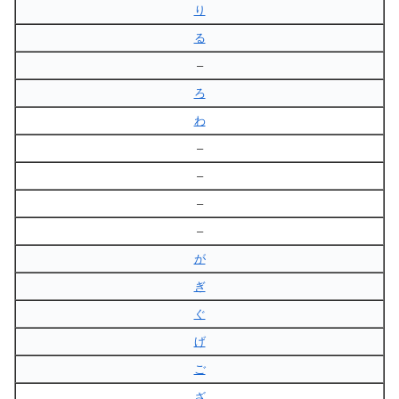
り
る
–
ろ
わ
–
–
–
–
が
ぎ
ぐ
げ
ご
ざ