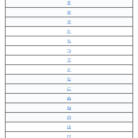
す
せ
そ
た
ち
つ
て
と
な
に
ぬ
ね
の
は
ひ