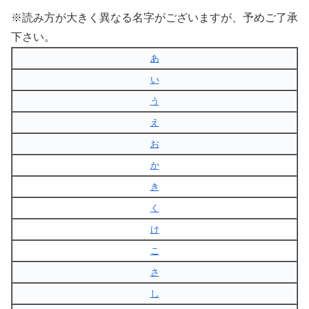
※読み方が大きく異なる名字がございますが、予めご了承
下さい。
あ
い
う
え
お
か
き
く
け
こ
さ
し