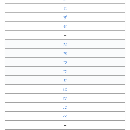
じ
ず
ぜ
–
だ
ぢ
づ
で
ど
ば
び
ぶ
べ
–