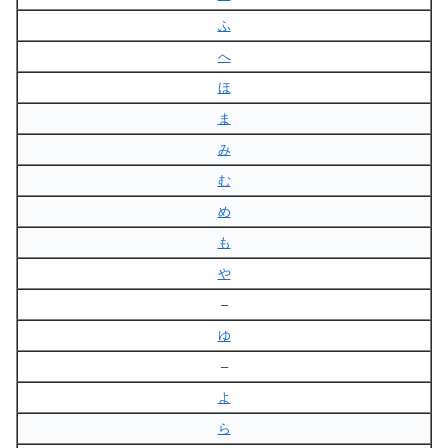
ふ
へ
ほ
ま
み
む
め
も
や
–
ゆ
–
よ
ら