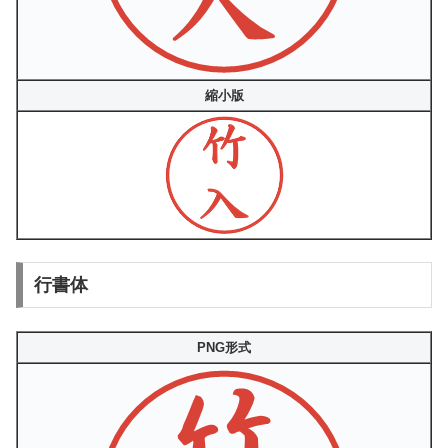
縮小版
行書体
PNG形式