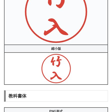
縮小版
教科書体
PNG形式