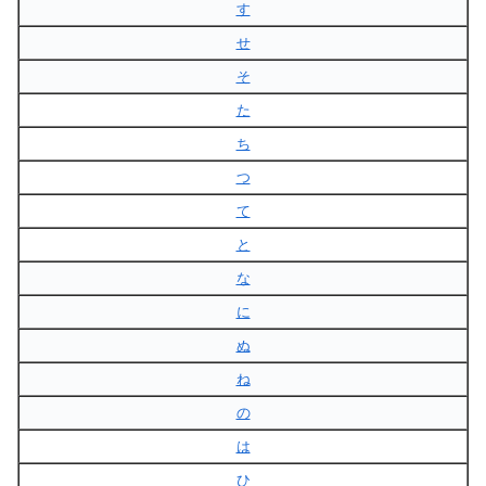
す
せ
そ
た
ち
つ
て
と
な
に
ぬ
ね
の
は
ひ