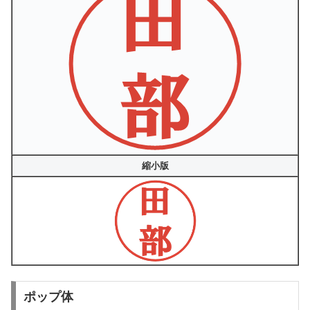
縮小版
ポップ体