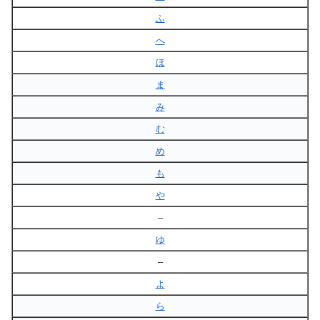
ふ
へ
ほ
ま
み
む
め
も
や
–
ゆ
–
よ
ら