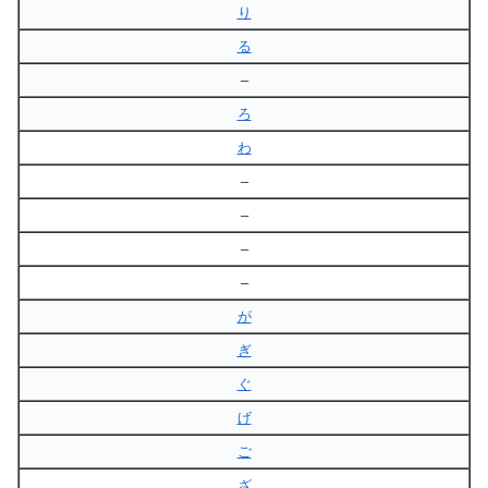
り
る
–
ろ
わ
–
–
–
–
が
ぎ
ぐ
げ
ご
ざ