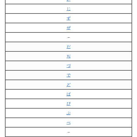
じ
ず
ぜ
–
だ
ぢ
づ
で
ど
ば
び
ぶ
べ
–