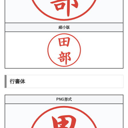
縮小版
行書体
PNG形式