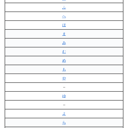
ふ
へ
ほ
ま
み
む
め
も
や
–
ゆ
–
よ
ら