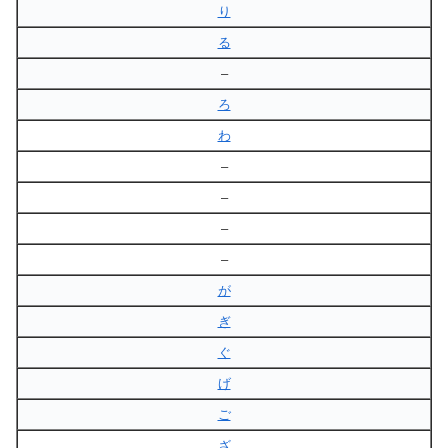
り
る
–
ろ
わ
–
–
–
–
が
ぎ
ぐ
げ
ご
ざ