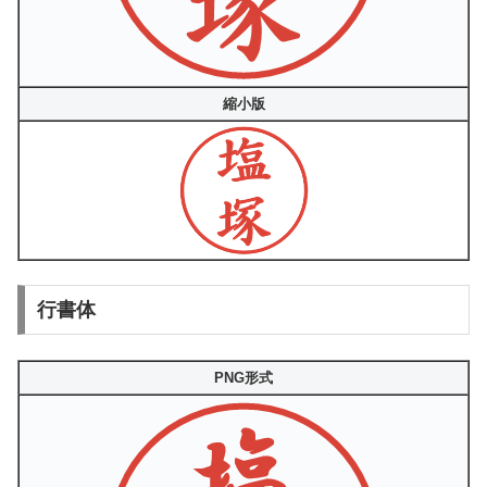
縮小版
行書体
PNG形式