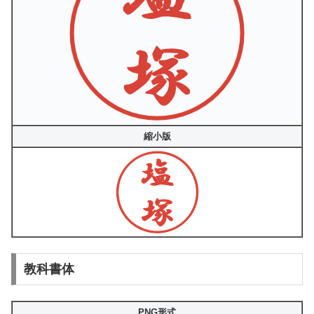
縮小版
教科書体
PNG形式