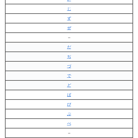
じ
ず
ぜ
–
だ
ぢ
づ
で
ど
ば
び
ぶ
べ
–