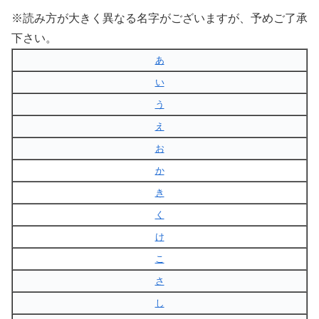
※読み方が大きく異なる名字がございますが、予めご了承
下さい。
あ
い
う
え
お
か
き
く
け
こ
さ
し