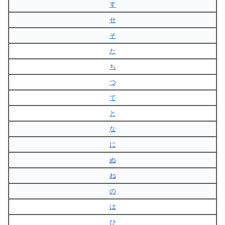
す
せ
そ
た
ち
つ
て
と
な
に
ぬ
ね
の
は
ひ