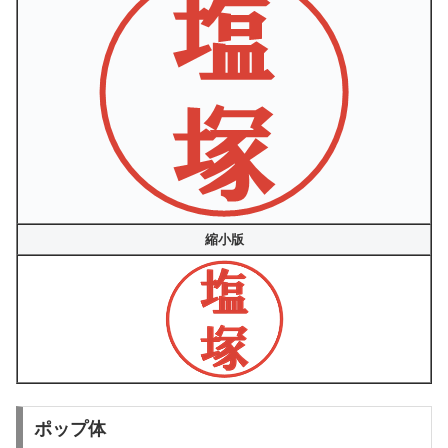
縮小版
ポップ体