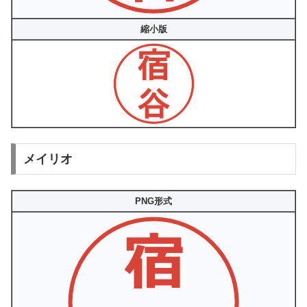
縮小版
メイリオ
PNG形式