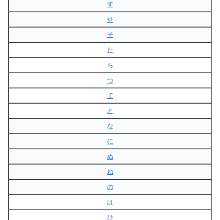
す
せ
そ
た
ち
つ
て
と
な
に
ぬ
ね
の
は
ひ