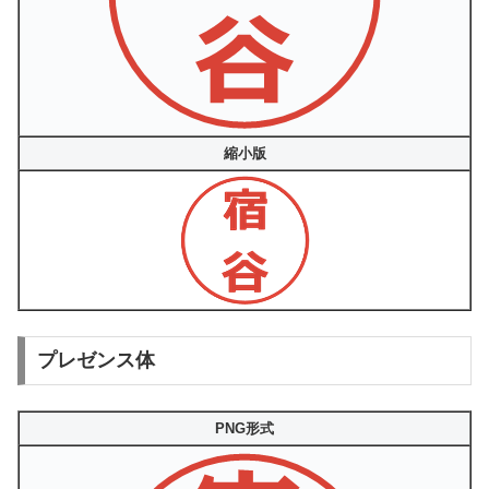
縮小版
プレゼンス体
PNG形式