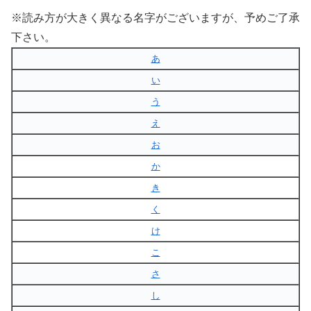
※読み方が大きく異なる名字がございますが、予めご了承
下さい。
あ
い
う
え
お
か
き
く
け
こ
さ
し