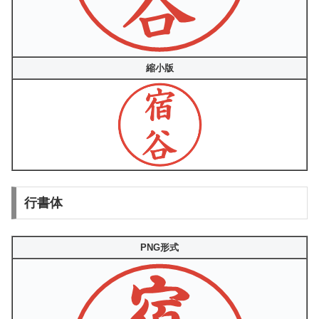
縮小版
行書体
PNG形式