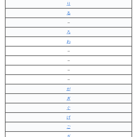
り
る
–
ろ
わ
–
–
–
–
が
ぎ
ぐ
げ
ご
ざ