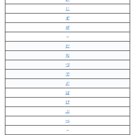
じ
ず
ぜ
–
だ
ぢ
づ
で
ど
ば
び
ぶ
べ
–