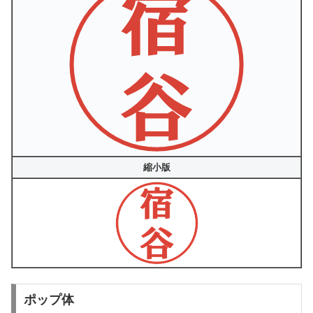
縮小版
ポップ体