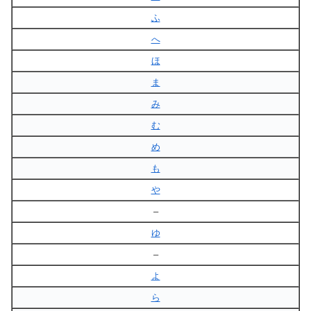
ふ
へ
ほ
ま
み
む
め
も
や
–
ゆ
–
よ
ら