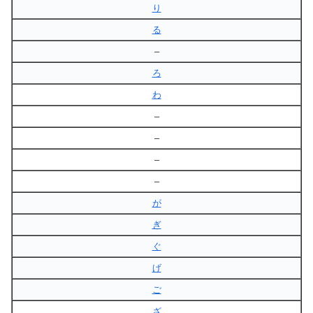
り
る
–
ろ
わ
–
–
–
–
が
ぎ
ぐ
げ
ご
ざ