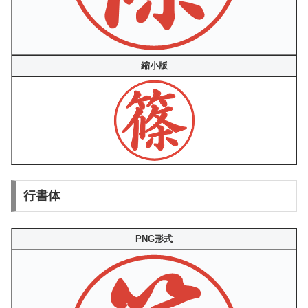
縮小版
行書体
PNG形式