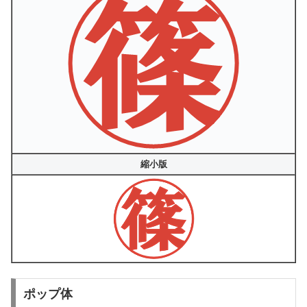
縮小版
ポップ体