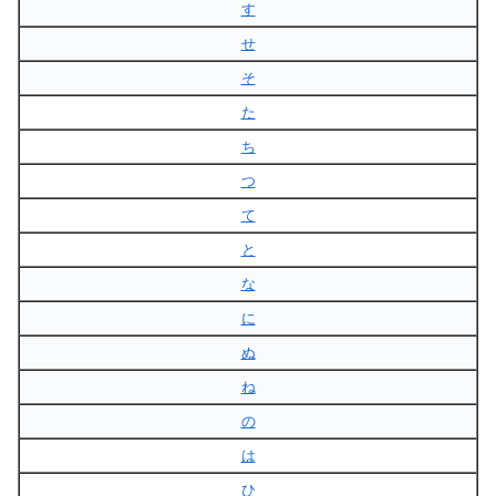
す
せ
そ
た
ち
つ
て
と
な
に
ぬ
ね
の
は
ひ