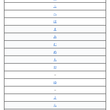
ふ
へ
ほ
ま
み
む
め
も
や
–
ゆ
–
よ
ら