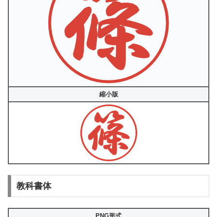
縮小版
教科書体
PNG形式