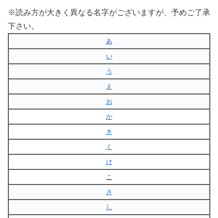
※読み方が大きく異なる名字がございますが、予めご了承
下さい。
あ
い
う
え
お
か
き
く
け
こ
さ
し