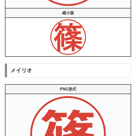
縮小版
メイリオ
PNG形式