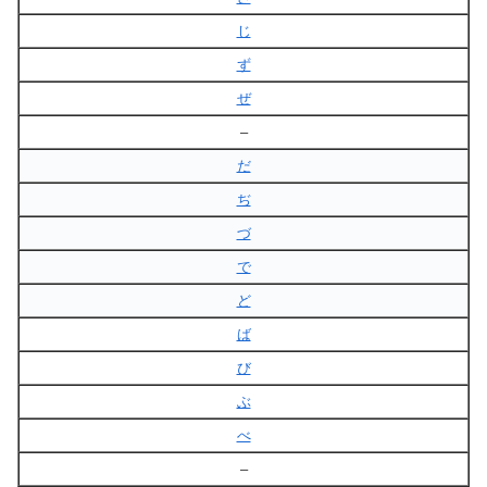
じ
ず
ぜ
–
だ
ぢ
づ
で
ど
ば
び
ぶ
べ
–