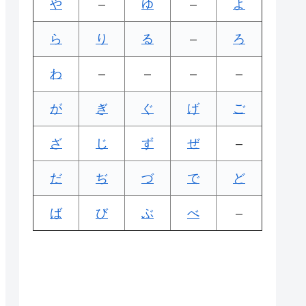
や
–
ゆ
–
よ
ら
り
る
–
ろ
わ
–
–
–
–
が
ぎ
ぐ
げ
ご
ざ
じ
ず
ぜ
–
だ
ぢ
づ
で
ど
ば
び
ぶ
べ
–