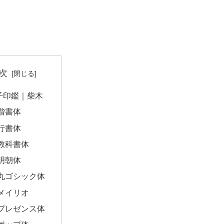
次
子印鑑｜柴木
楷書体
行書体
教科書体
明朝体
丸ゴシック体
メイリオ
プレゼンス体