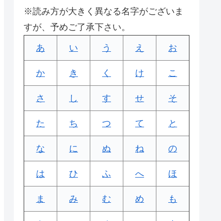
※読み方が大きく異なる名字がございま
すが、予めご了承下さい。
あ
い
う
え
お
か
き
く
け
こ
さ
し
す
せ
そ
た
ち
つ
て
と
な
に
ぬ
ね
の
は
ひ
ふ
へ
ほ
ま
み
む
め
も