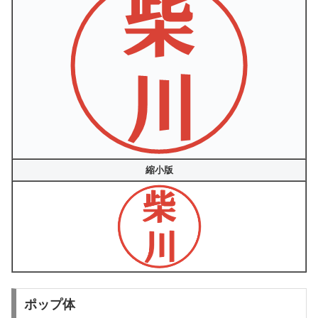
縮小版
ポップ体