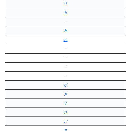
り
る
–
ろ
わ
–
–
–
–
が
ぎ
ぐ
げ
ご
ざ