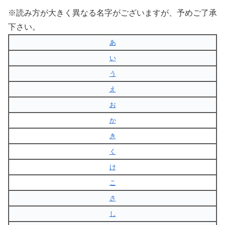
※読み方が大きく異なる名字がございますが、予めご了承
下さい。
あ
い
う
え
お
か
き
く
け
こ
さ
し