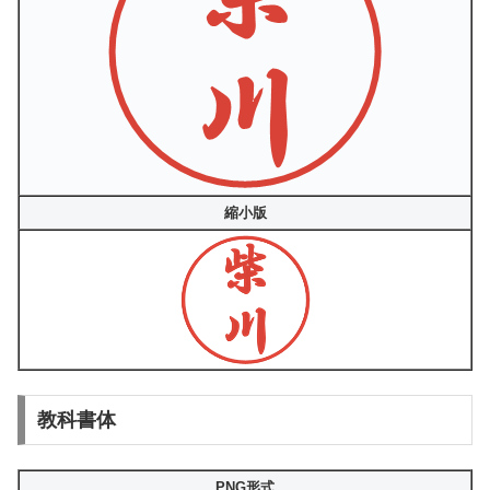
縮小版
教科書体
PNG形式