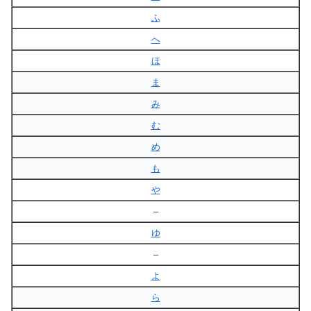
ふ
へ
ほ
ま
み
む
め
も
や
–
ゆ
–
よ
ら