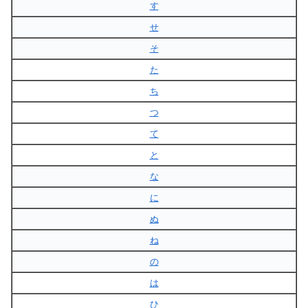
す
せ
そ
た
ち
つ
て
と
な
に
ぬ
ね
の
は
ひ