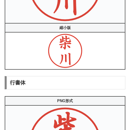
縮小版
行書体
PNG形式