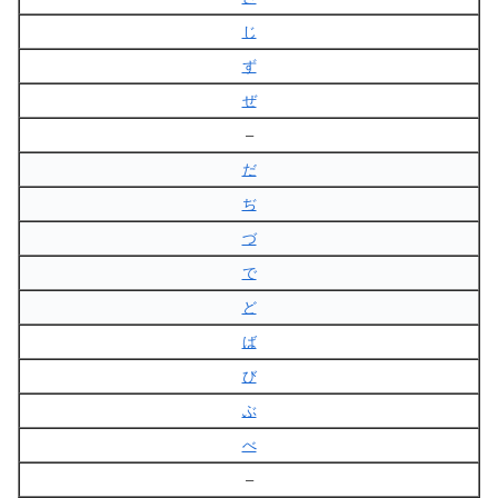
じ
ず
ぜ
–
だ
ぢ
づ
で
ど
ば
び
ぶ
べ
–