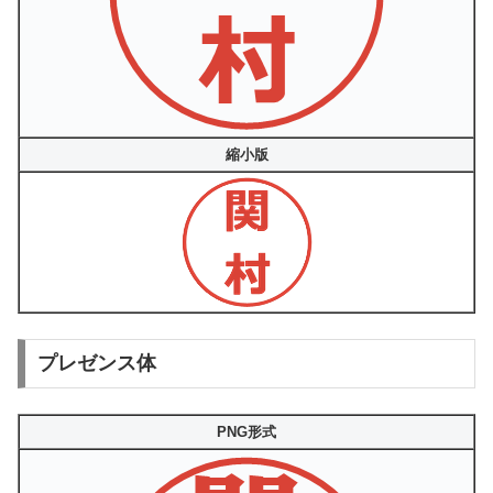
縮小版
プレゼンス体
PNG形式