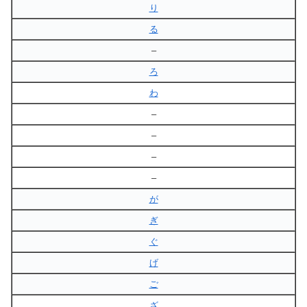
り
る
–
ろ
わ
–
–
–
–
が
ぎ
ぐ
げ
ご
ざ