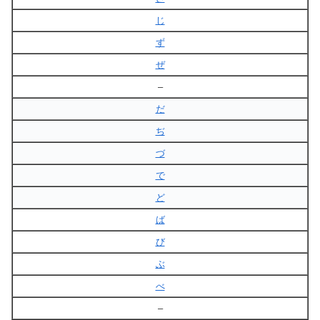
じ
ず
ぜ
–
だ
ぢ
づ
で
ど
ば
び
ぶ
べ
–