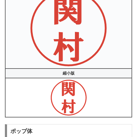
縮小版
ポップ体