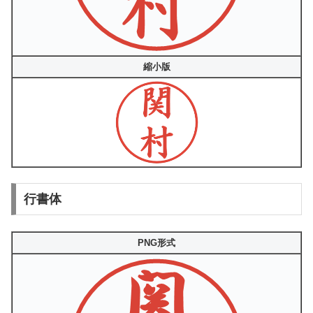
縮小版
行書体
PNG形式