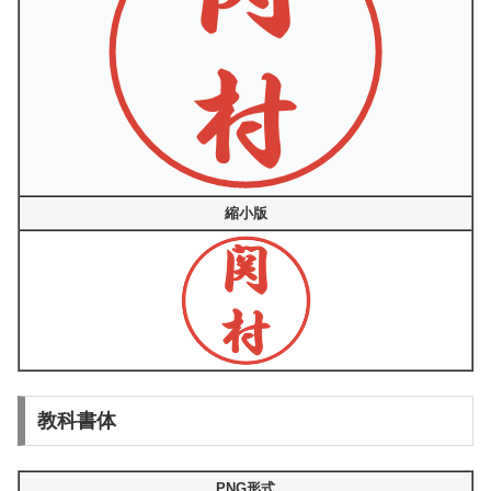
縮小版
教科書体
PNG形式