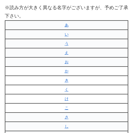
※読み方が大きく異なる名字がございますが、予めご了承
下さい。
あ
い
う
え
お
か
き
く
け
こ
さ
し