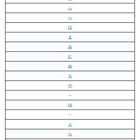
ふ
へ
ほ
ま
み
む
め
も
や
–
ゆ
–
よ
ら