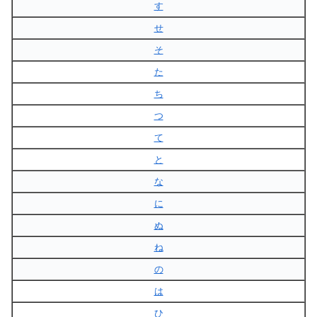
す
せ
そ
た
ち
つ
て
と
な
に
ぬ
ね
の
は
ひ