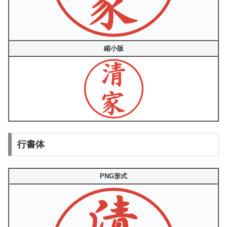
縮小版
行書体
PNG形式