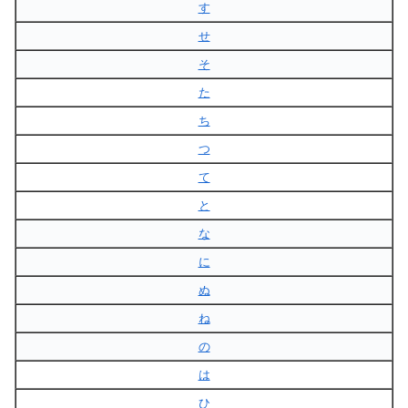
す
せ
そ
た
ち
つ
て
と
な
に
ぬ
ね
の
は
ひ