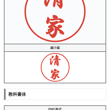
縮小版
教科書体
PNG形式