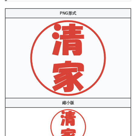
PNG形式
縮小版