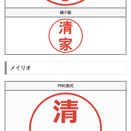
縮小版
メイリオ
PNG形式