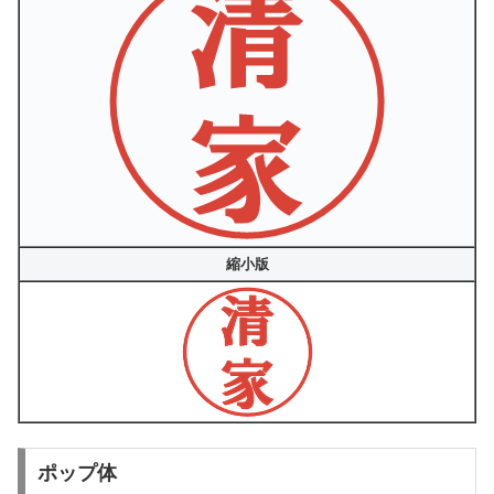
縮小版
ポップ体