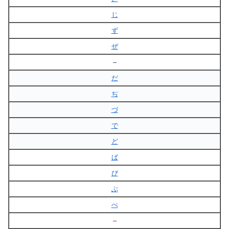
じ
ず
ぜ
–
だ
ぢ
づ
で
ど
ば
び
ぶ
べ
–