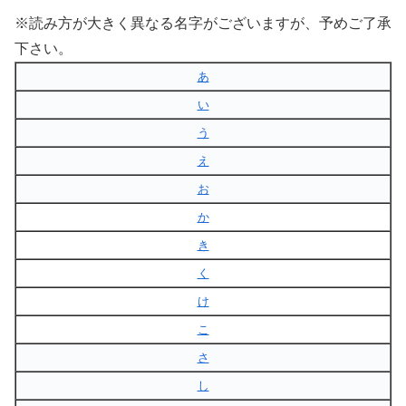
※読み方が大きく異なる名字がございますが、予めご了承
下さい。
あ
い
う
え
お
か
き
く
け
こ
さ
し