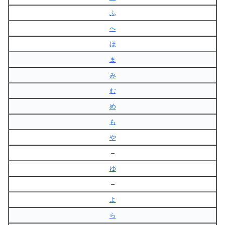
ふ
へ
ほ
ま
み
む
め
も
や
–
ゆ
–
よ
ら