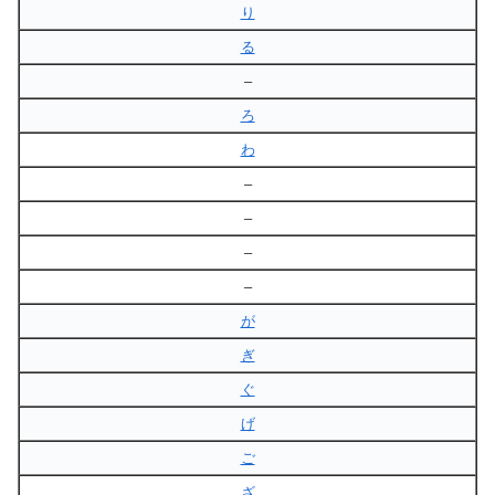
り
る
–
ろ
わ
–
–
–
–
が
ぎ
ぐ
げ
ご
ざ