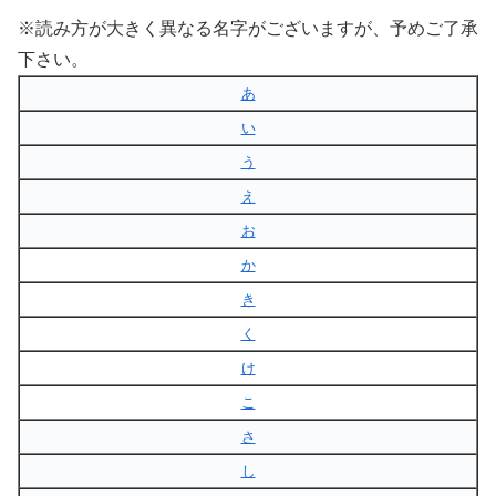
※読み方が大きく異なる名字がございますが、予めご了承
下さい。
あ
い
う
え
お
か
き
く
け
こ
さ
し