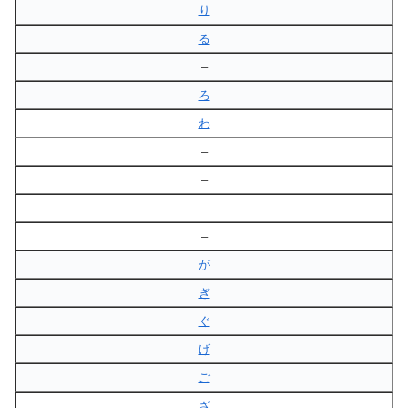
り
る
–
ろ
わ
–
–
–
–
が
ぎ
ぐ
げ
ご
ざ