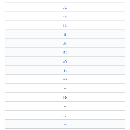
ふ
へ
ほ
ま
み
む
め
も
や
–
ゆ
–
よ
ら