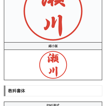
縮小版
教科書体
PNG形式