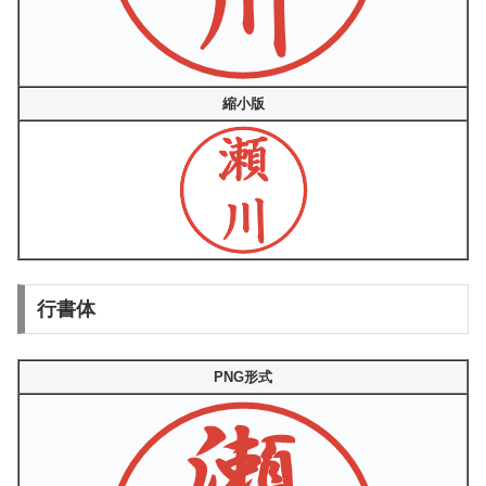
縮小版
行書体
PNG形式