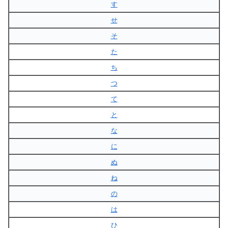
す
せ
そ
た
ち
つ
て
と
な
に
ぬ
ね
の
は
ひ