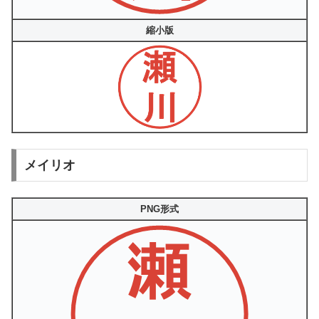
縮小版
メイリオ
PNG形式