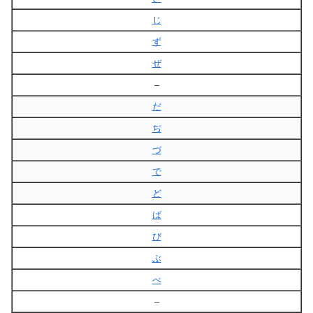
じ
ず
ぜ
–
だ
ぢ
づ
で
ど
ば
び
ぶ
べ
–