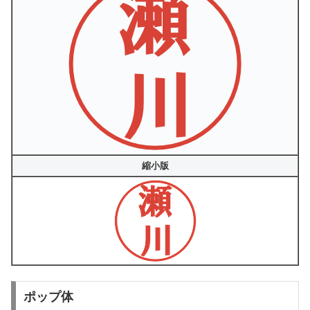
縮小版
ポップ体