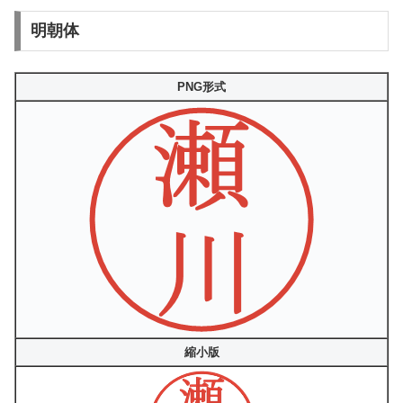
明朝体
PNG形式
縮小版