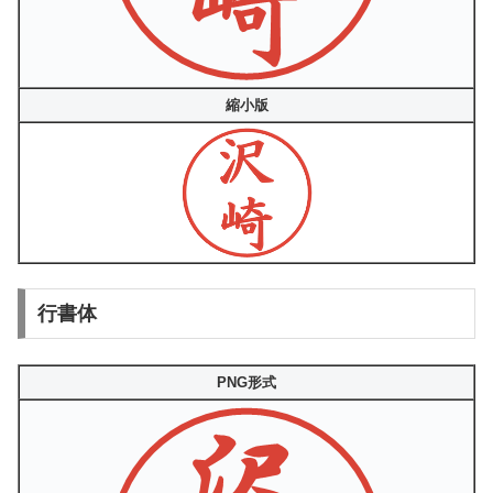
縮小版
行書体
PNG形式