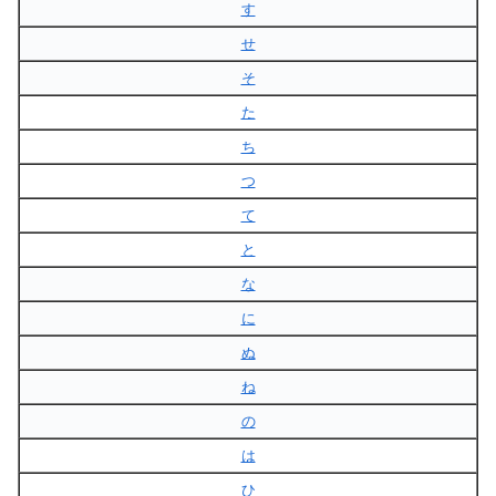
す
せ
そ
た
ち
つ
て
と
な
に
ぬ
ね
の
は
ひ