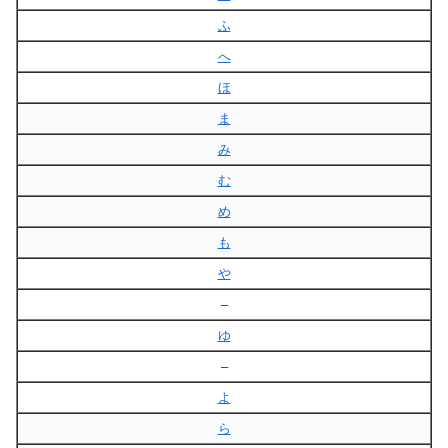
ふ
へ
ほ
ま
み
む
め
も
や
–
ゆ
–
よ
ら