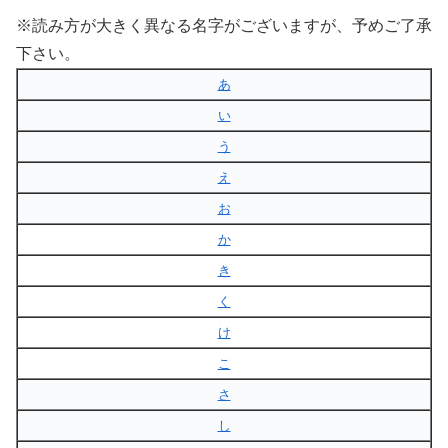
※読み方が大きく異なる名字がございますが、予めご了承
下さい。
あ
い
う
え
お
か
き
く
け
こ
さ
し