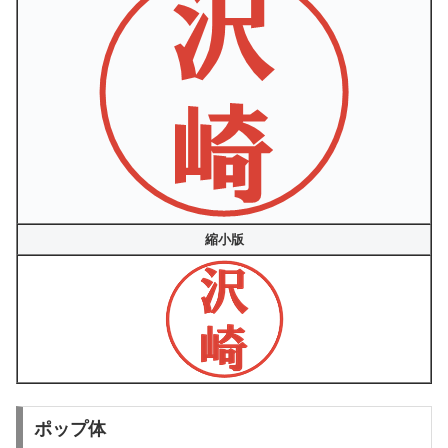
縮小版
ポップ体