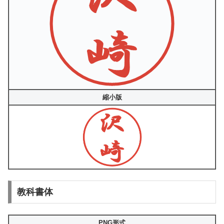
縮小版
教科書体
PNG形式