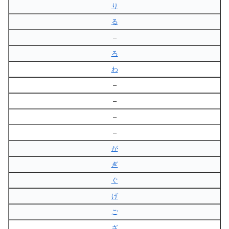
り
る
–
ろ
わ
–
–
–
–
が
ぎ
ぐ
げ
ご
ざ