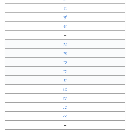
じ
ず
ぜ
–
だ
ぢ
づ
で
ど
ば
び
ぶ
べ
–