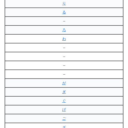
り
る
–
ろ
わ
–
–
–
–
が
ぎ
ぐ
げ
ご
ざ