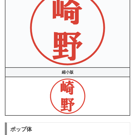
縮小版
ポップ体