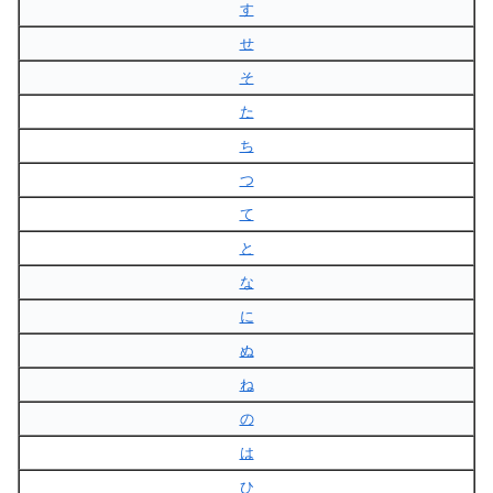
す
せ
そ
た
ち
つ
て
と
な
に
ぬ
ね
の
は
ひ