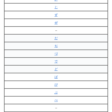
じ
ず
ぜ
–
だ
ぢ
づ
で
ど
ば
び
ぶ
べ
–