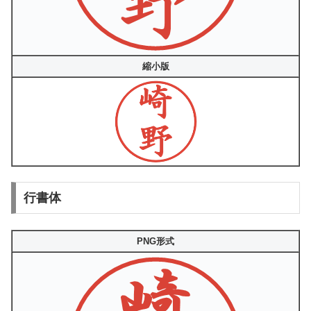
縮小版
行書体
PNG形式