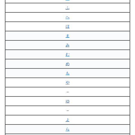
ふ
へ
ほ
ま
み
む
め
も
や
–
ゆ
–
よ
ら