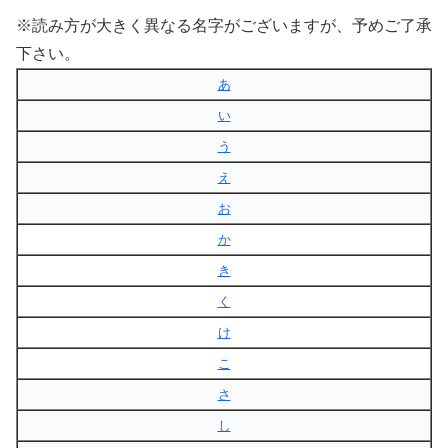
※読み方が大きく異なる名字がございますが、予めご了承
下さい。
あ
い
う
え
お
か
き
く
け
こ
さ
し