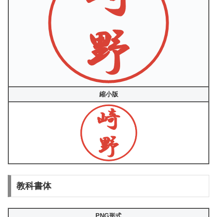
縮小版
教科書体
PNG形式