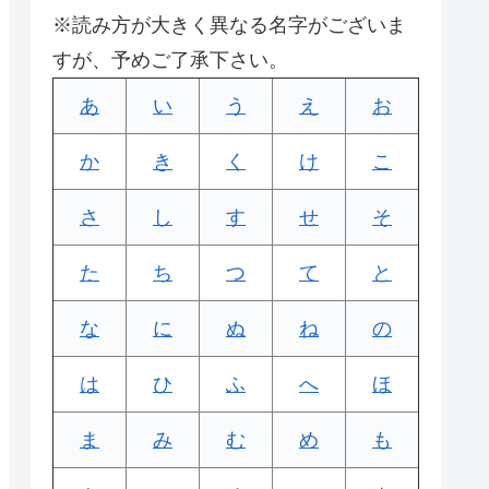
※読み方が大きく異なる名字がございま
すが、予めご了承下さい。
あ
い
う
え
お
か
き
く
け
こ
さ
し
す
せ
そ
た
ち
つ
て
と
な
に
ぬ
ね
の
は
ひ
ふ
へ
ほ
ま
み
む
め
も