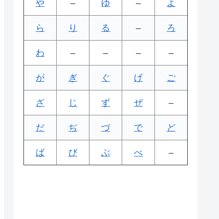
や
–
ゆ
–
よ
ら
り
る
–
ろ
わ
–
–
–
–
が
ぎ
ぐ
げ
ご
ざ
じ
ず
ぜ
–
だ
ぢ
づ
で
ど
ば
び
ぶ
べ
–