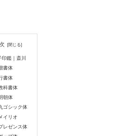
次
子印鑑｜斎川
楷書体
行書体
教科書体
明朝体
丸ゴシック体
メイリオ
プレゼンス体