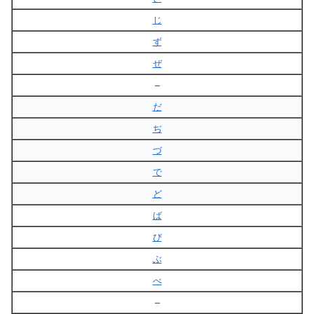
じ
ず
ぜ
–
だ
ぢ
づ
で
ど
ば
び
ぶ
べ
–