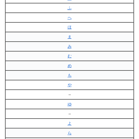
ふ
へ
ほ
ま
み
む
め
も
や
–
ゆ
–
よ
ら