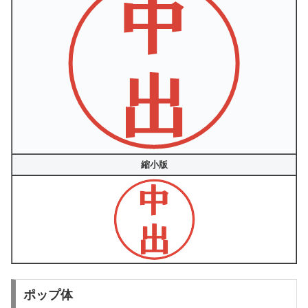
縮小版
ポップ体