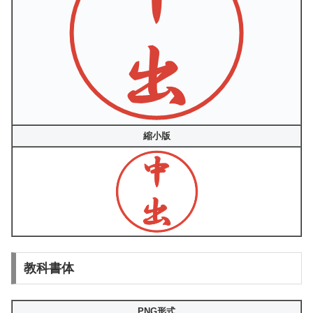
縮小版
教科書体
PNG形式