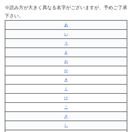
※読み方が大きく異なる名字がございますが、予めご了承
下さい。
あ
い
う
え
お
か
き
く
け
こ
さ
し