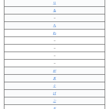
り
る
–
ろ
わ
–
–
–
–
が
ぎ
ぐ
げ
ご
ざ