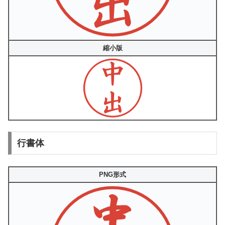
縮小版
行書体
PNG形式