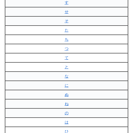
す
せ
そ
た
ち
つ
て
と
な
に
ぬ
ね
の
は
ひ