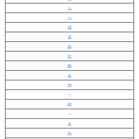
ふ
へ
ほ
ま
み
む
め
も
や
–
ゆ
–
よ
ら