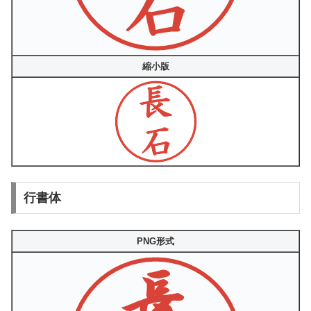
縮小版
行書体
PNG形式