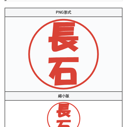
PNG形式
縮小版