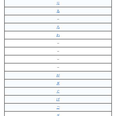
り
る
–
ろ
わ
–
–
–
–
が
ぎ
ぐ
げ
ご
ざ