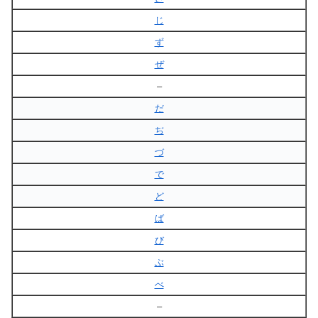
じ
ず
ぜ
–
だ
ぢ
づ
で
ど
ば
び
ぶ
べ
–