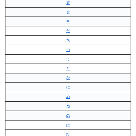
す
せ
そ
た
ち
つ
て
と
な
に
ぬ
ね
の
は
ひ