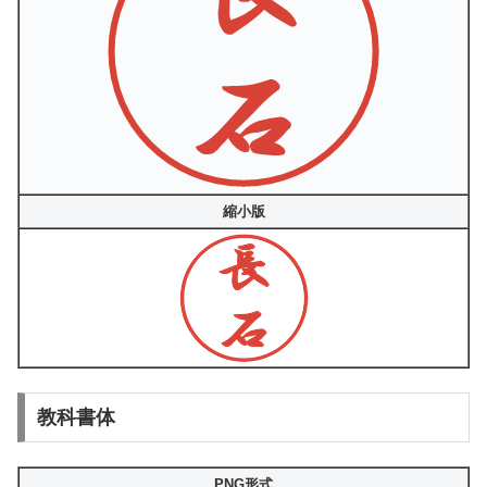
縮小版
教科書体
PNG形式