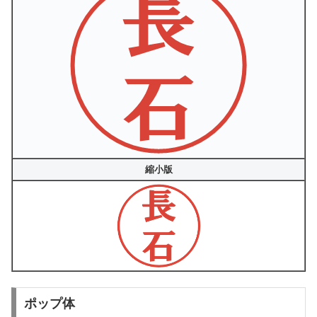
縮小版
ポップ体