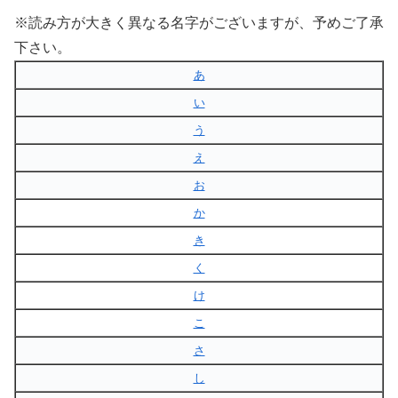
※読み方が大きく異なる名字がございますが、予めご了承
下さい。
あ
い
う
え
お
か
き
く
け
こ
さ
し