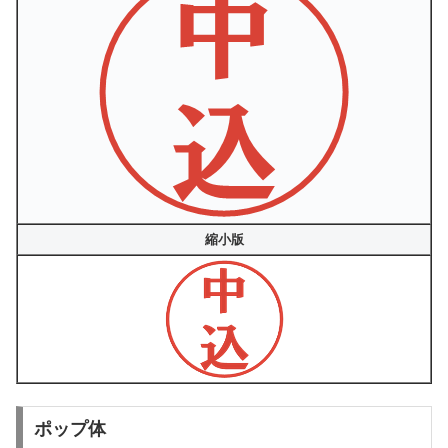
縮小版
ポップ体