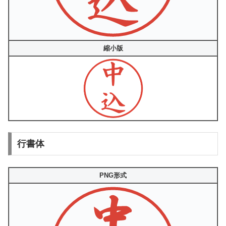
縮小版
行書体
PNG形式