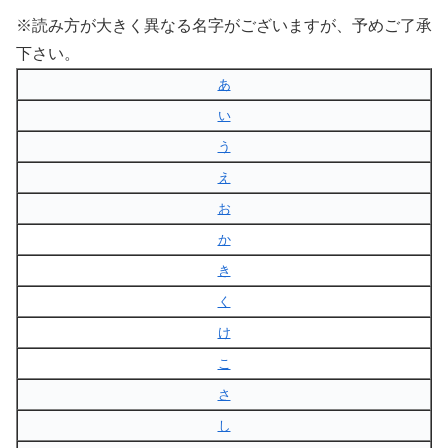
※読み方が大きく異なる名字がございますが、予めご了承
下さい。
あ
い
う
え
お
か
き
く
け
こ
さ
し