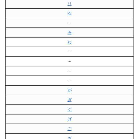
り
る
–
ろ
わ
–
–
–
–
が
ぎ
ぐ
げ
ご
ざ