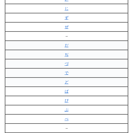
じ
ず
ぜ
–
だ
ぢ
づ
で
ど
ば
び
ぶ
べ
–