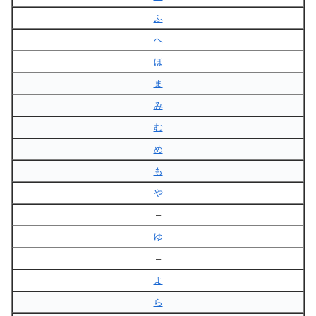
ふ
へ
ほ
ま
み
む
め
も
や
–
ゆ
–
よ
ら