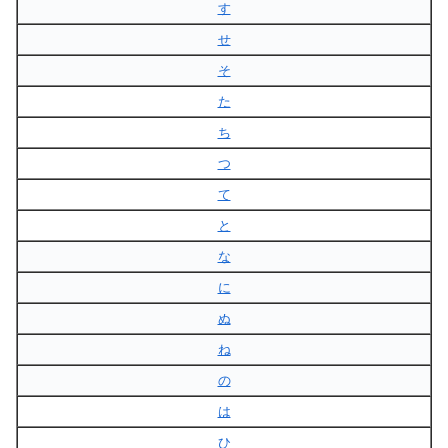
す
せ
そ
た
ち
つ
て
と
な
に
ぬ
ね
の
は
ひ