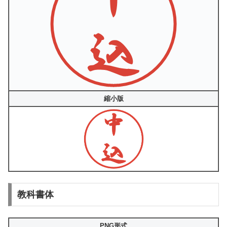
縮小版
教科書体
PNG形式