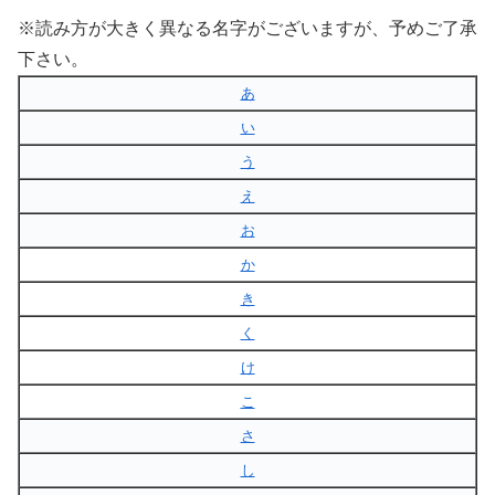
※読み方が大きく異なる名字がございますが、予めご了承
下さい。
あ
い
う
え
お
か
き
く
け
こ
さ
し