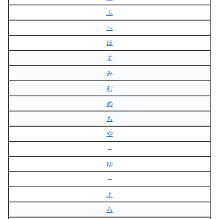
ふ
へ
ほ
ま
み
む
め
も
や
–
ゆ
–
よ
ら