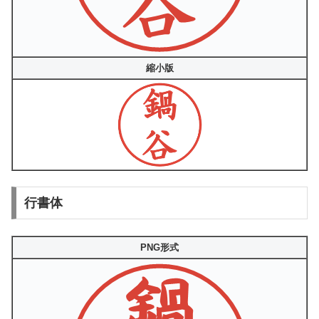
縮小版
行書体
PNG形式