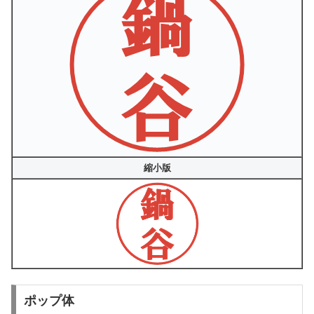
縮小版
ポップ体