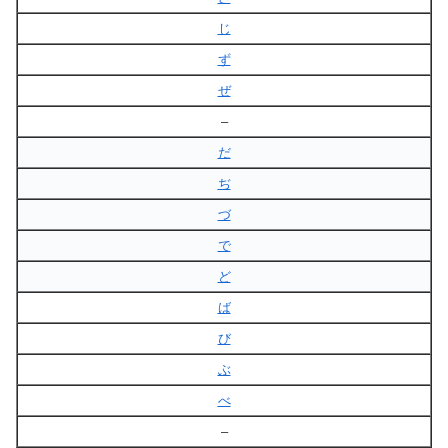
じ
ず
ぜ
–
だ
ぢ
づ
で
ど
ば
び
ぶ
べ
–