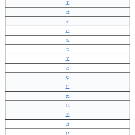
す
せ
そ
た
ち
つ
て
と
な
に
ぬ
ね
の
は
ひ