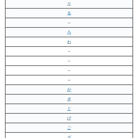
り
る
–
ろ
わ
–
–
–
–
が
ぎ
ぐ
げ
ご
ざ