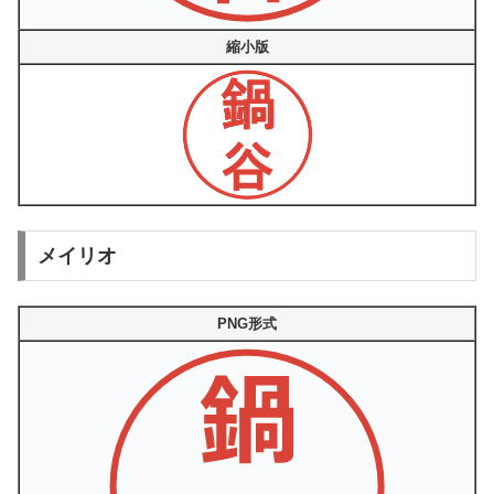
縮小版
メイリオ
PNG形式