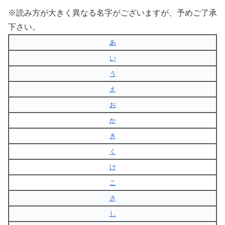
※読み方が大きく異なる名字がございますが、予めご了承
下さい。
あ
い
う
え
お
か
き
く
け
こ
さ
し