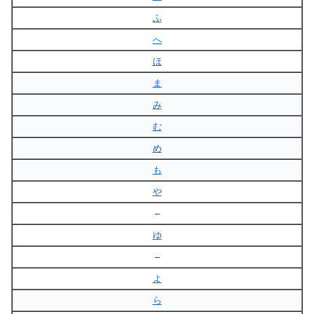
ふ
へ
ほ
ま
み
む
め
も
や
–
ゆ
–
よ
ら