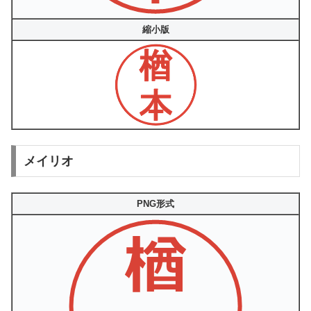
縮小版
メイリオ
PNG形式