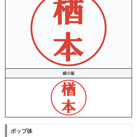
縮小版
ポップ体