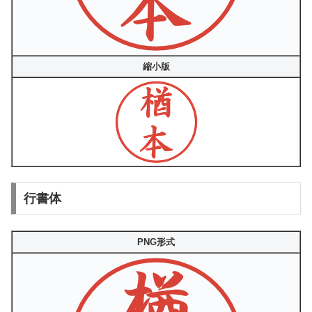
縮小版
行書体
PNG形式