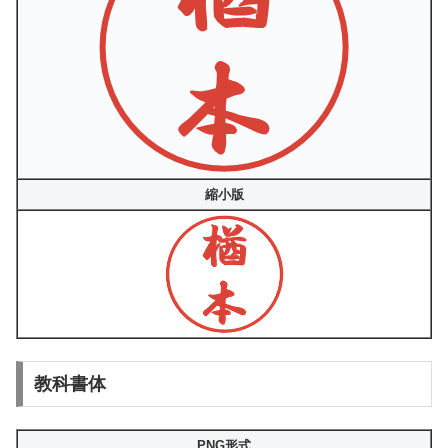
縮小版
教科書体
PNG形式