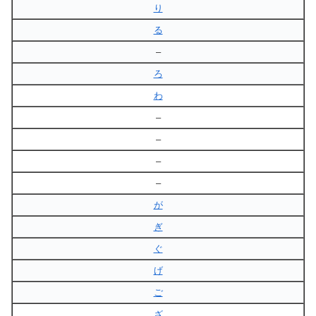
り
る
–
ろ
わ
–
–
–
–
が
ぎ
ぐ
げ
ご
ざ