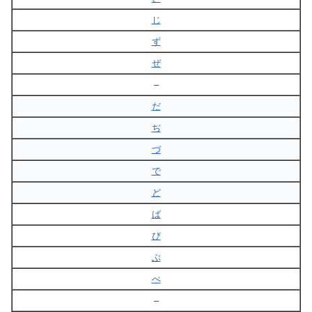
じ
ず
ぜ
–
だ
ぢ
づ
で
ど
ば
び
ぶ
べ
–