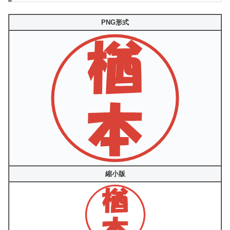
PNG形式
縮小版