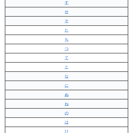
す
せ
そ
た
ち
つ
て
と
な
に
ぬ
ね
の
は
ひ