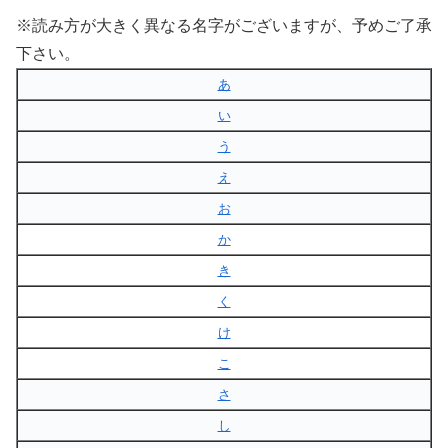
※読み方が大きく異なる名字がございますが、予めご了承
下さい。
あ
い
う
え
お
か
き
く
け
こ
さ
し