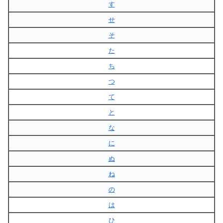
す
せ
そ
た
ち
つ
て
と
な
に
ぬ
ね
の
は
ひ