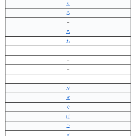
り
る
–
ろ
わ
–
–
–
–
が
ぎ
ぐ
げ
ご
ざ