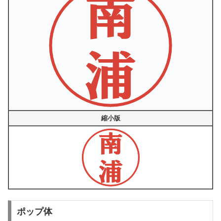
縮小版
ポップ体