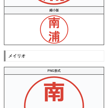
縮小版
メイリオ
PNG形式