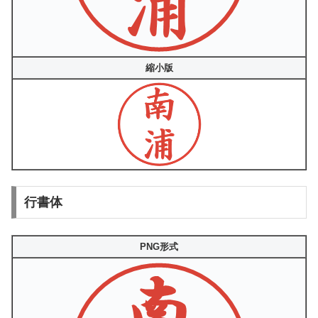
縮小版
行書体
PNG形式