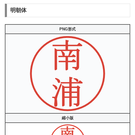
明朝体
PNG形式
縮小版