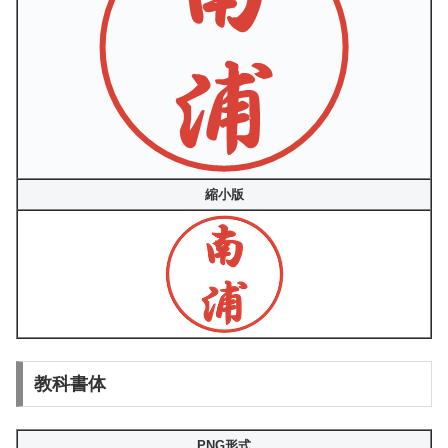
縮小版
教科書体
PNG形式