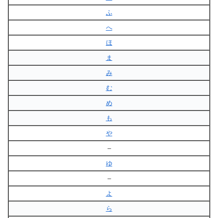
ふ
へ
ほ
ま
み
む
め
も
や
–
ゆ
–
よ
ら