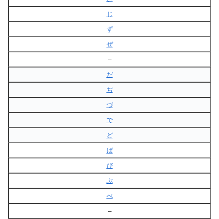
じ
ず
ぜ
–
だ
ぢ
づ
で
ど
ば
び
ぶ
べ
–