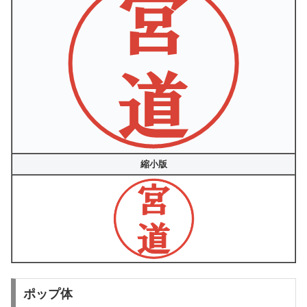
縮小版
ポップ体