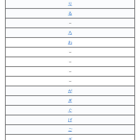
り
る
–
ろ
わ
–
–
–
–
が
ぎ
ぐ
げ
ご
ざ