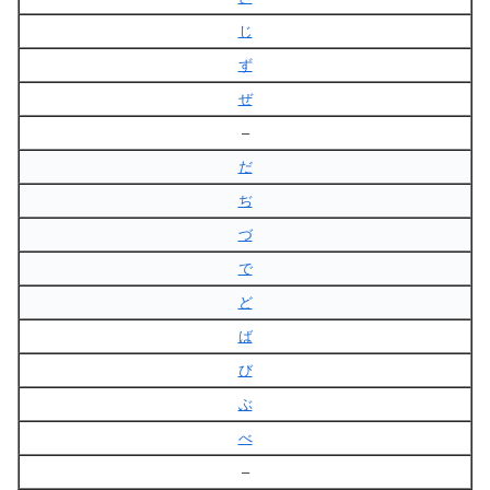
じ
ず
ぜ
–
だ
ぢ
づ
で
ど
ば
び
ぶ
べ
–