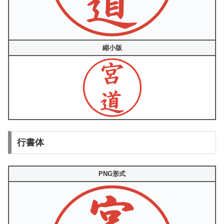
縮小版
行書体
PNG形式