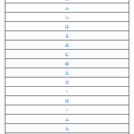
ふ
へ
ほ
ま
み
む
め
も
や
–
ゆ
–
よ
ら