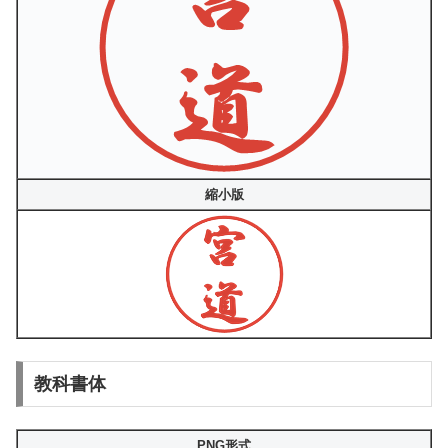
縮小版
教科書体
PNG形式