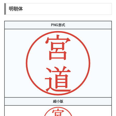
明朝体
PNG形式
縮小版