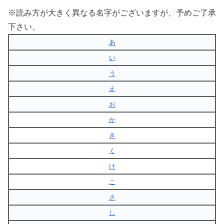
※読み方が大きく異なる名字がございますが、予めご了承
下さい。
あ
い
う
え
お
か
き
く
け
こ
さ
し