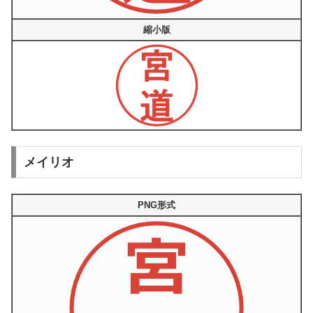
縮小版
メイリオ
PNG形式