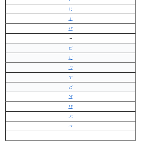
じ
ず
ぜ
–
だ
ぢ
づ
で
ど
ば
び
ぶ
べ
–