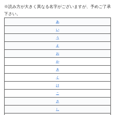
※読み方が大きく異なる名字がございますが、予めご了承
下さい。
あ
い
う
え
お
か
き
く
け
こ
さ
し