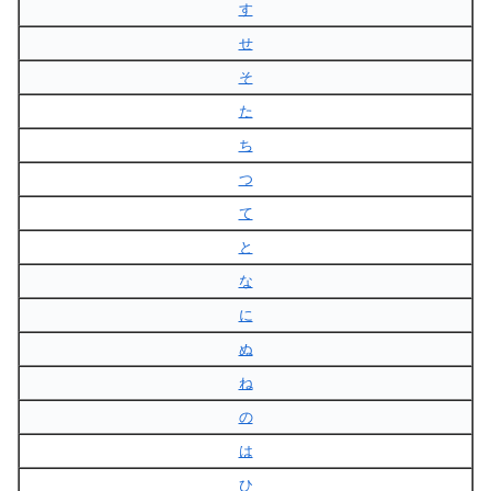
す
せ
そ
た
ち
つ
て
と
な
に
ぬ
ね
の
は
ひ