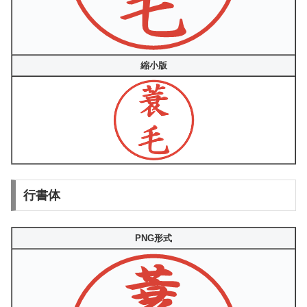
縮小版
行書体
PNG形式