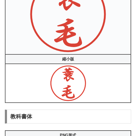
縮小版
教科書体
PNG形式