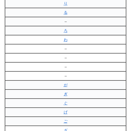
り
る
–
ろ
わ
–
–
–
–
が
ぎ
ぐ
げ
ご
ざ