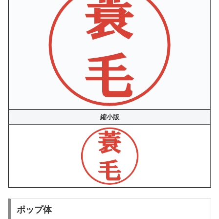
縮小版
ポップ体