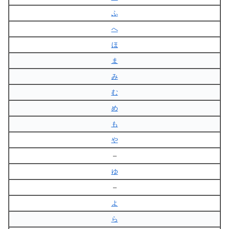
ふ
へ
ほ
ま
み
む
め
も
や
–
ゆ
–
よ
ら