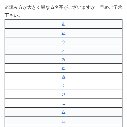
※読み方が大きく異なる名字がございますが、予めご了承
下さい。
あ
い
う
え
お
か
き
く
け
こ
さ
し