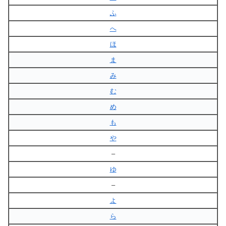
ふ
へ
ほ
ま
み
む
め
も
や
–
ゆ
–
よ
ら