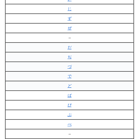
じ
ず
ぜ
–
だ
ぢ
づ
で
ど
ば
び
ぶ
べ
–