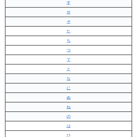
す
せ
そ
た
ち
つ
て
と
な
に
ぬ
ね
の
は
ひ