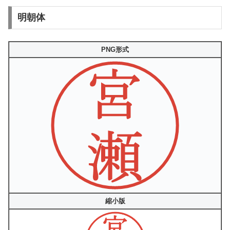
明朝体
PNG形式
縮小版