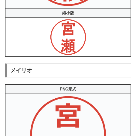
縮小版
メイリオ
PNG形式