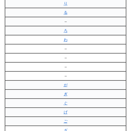
り
る
–
ろ
わ
–
–
–
–
が
ぎ
ぐ
げ
ご
ざ