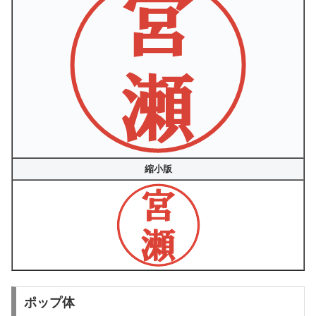
縮小版
ポップ体