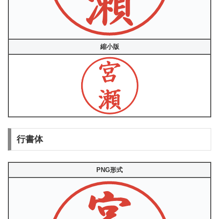
縮小版
行書体
PNG形式