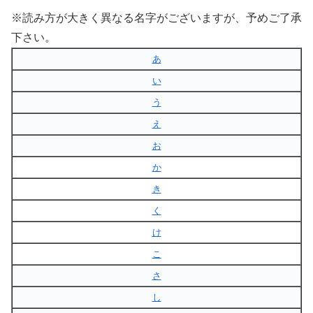
※読み方が大きく異なる名字がございますが、予めご了承
下さい。
あ
い
う
え
お
か
き
く
け
こ
さ
し