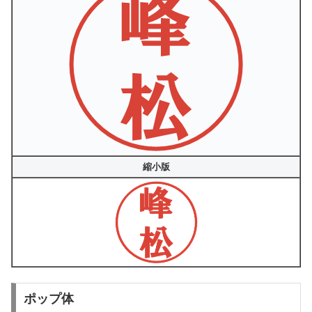
縮小版
ポップ体