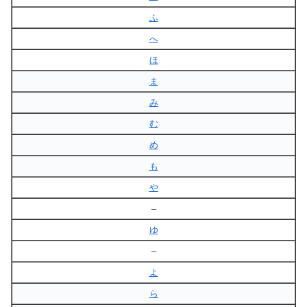
ふ
へ
ほ
ま
み
む
め
も
や
–
ゆ
–
よ
ら