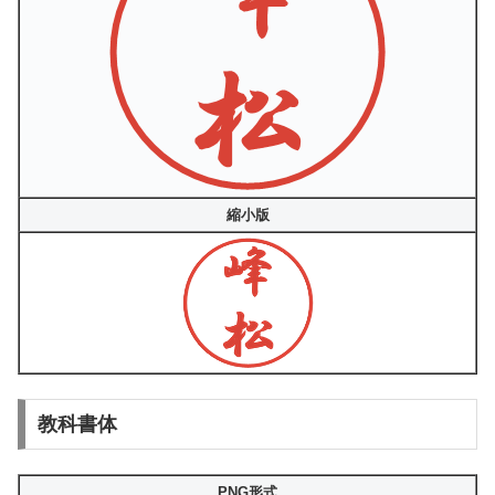
縮小版
教科書体
PNG形式