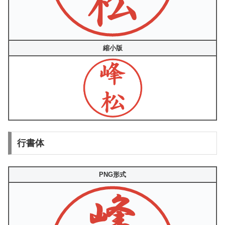
縮小版
行書体
PNG形式