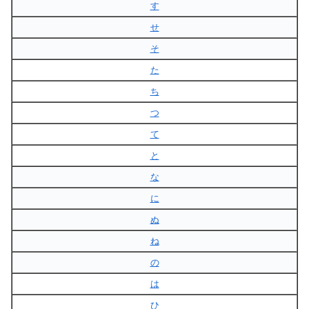
す
せ
そ
た
ち
つ
て
と
な
に
ぬ
ね
の
は
ひ