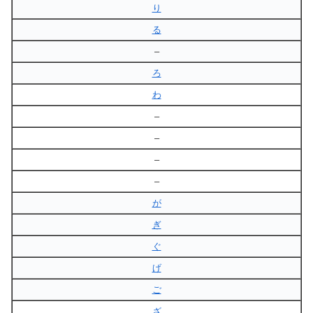
り
る
–
ろ
わ
–
–
–
–
が
ぎ
ぐ
げ
ご
ざ