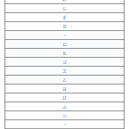
じ
ず
ぜ
–
だ
ぢ
づ
で
ど
ば
び
ぶ
べ
–