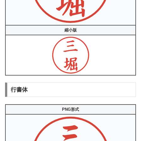
縮小版
行書体
PNG形式