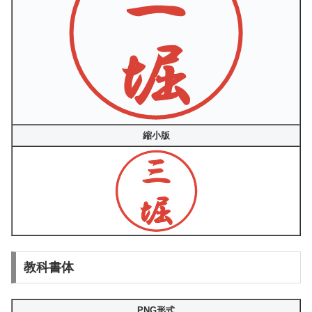
縮小版
教科書体
PNG形式