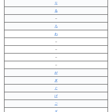
り
る
–
ろ
わ
–
–
–
–
が
ぎ
ぐ
げ
ご
ざ