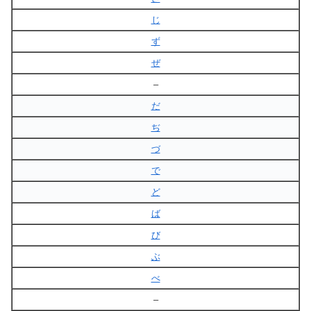
じ
ず
ぜ
–
だ
ぢ
づ
で
ど
ば
び
ぶ
べ
–