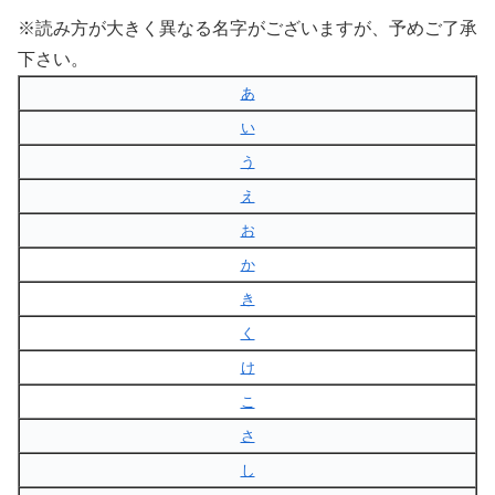
※読み方が大きく異なる名字がございますが、予めご了承
下さい。
あ
い
う
え
お
か
き
く
け
こ
さ
し