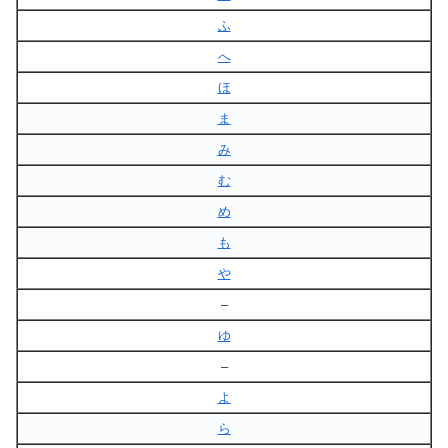
ふ
へ
ほ
ま
み
む
め
も
や
–
ゆ
–
よ
ら