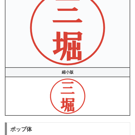
縮小版
ポップ体