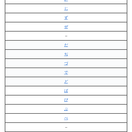
じ
ず
ぜ
–
だ
ぢ
づ
で
ど
ば
び
ぶ
べ
–