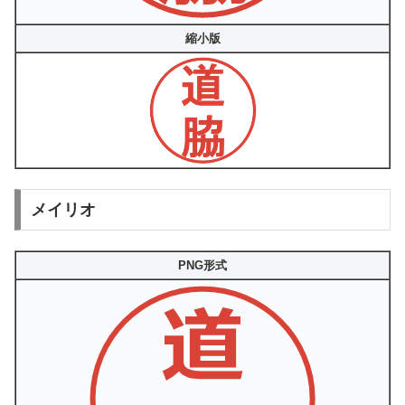
縮小版
メイリオ
PNG形式