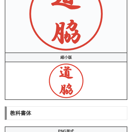
縮小版
教科書体
PNG形式