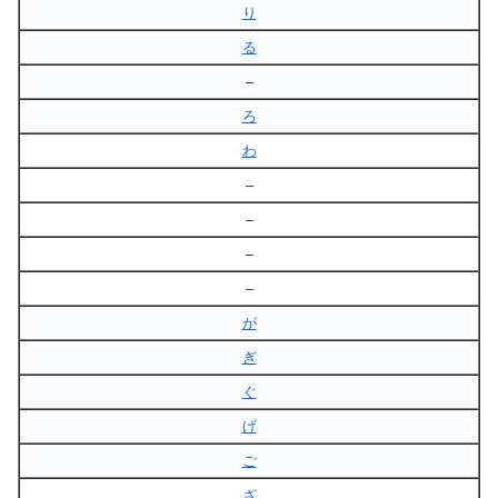
り
る
–
ろ
わ
–
–
–
–
が
ぎ
ぐ
げ
ご
ざ