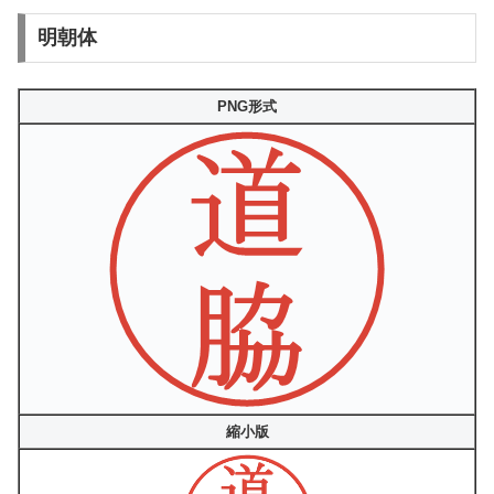
明朝体
PNG形式
縮小版