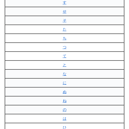
す
せ
そ
た
ち
つ
て
と
な
に
ぬ
ね
の
は
ひ