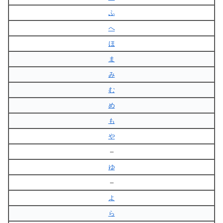
ふ
へ
ほ
ま
み
む
め
も
や
–
ゆ
–
よ
ら