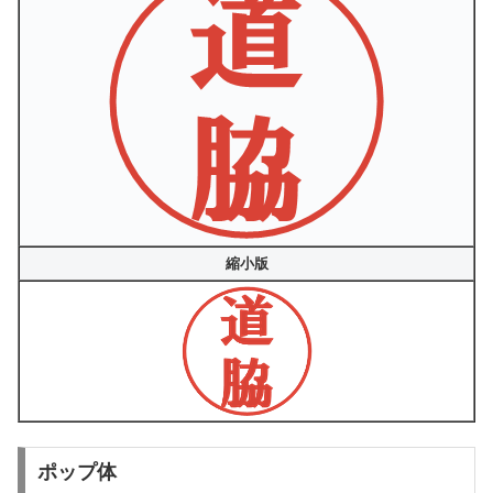
縮小版
ポップ体