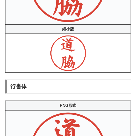
縮小版
行書体
PNG形式