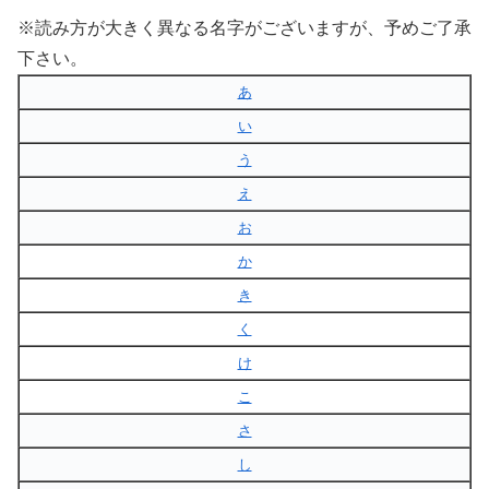
※読み方が大きく異なる名字がございますが、予めご了承
下さい。
あ
い
う
え
お
か
き
く
け
こ
さ
し