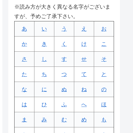
※読み方が大きく異なる名字がございま
すが、予めご了承下さい。
あ
い
う
え
お
か
き
く
け
こ
さ
し
す
せ
そ
た
ち
つ
て
と
な
に
ぬ
ね
の
は
ひ
ふ
へ
ほ
ま
み
む
め
も