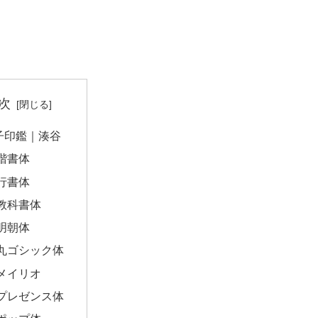
次
子印鑑｜湊谷
楷書体
行書体
教科書体
明朝体
丸ゴシック体
メイリオ
プレゼンス体