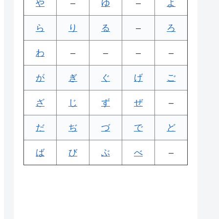
や
–
ゆ
–
よ
ら
り
る
–
ろ
わ
–
–
–
–
が
ぎ
ぐ
げ
ご
ざ
じ
ず
ぜ
–
だ
ぢ
づ
で
ど
ば
び
ぶ
べ
–