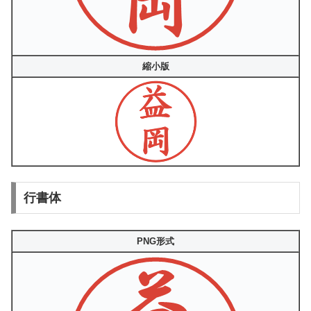
縮小版
行書体
PNG形式