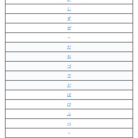
じ
ず
ぜ
–
だ
ぢ
づ
で
ど
ば
び
ぶ
べ
–