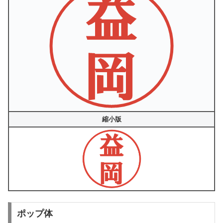
縮小版
ポップ体