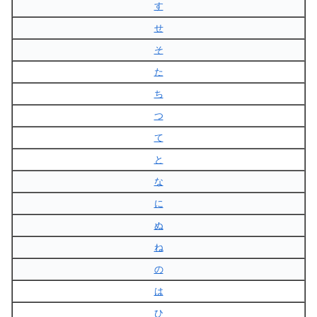
す
せ
そ
た
ち
つ
て
と
な
に
ぬ
ね
の
は
ひ