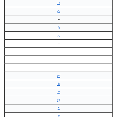
り
る
–
ろ
わ
–
–
–
–
が
ぎ
ぐ
げ
ご
ざ