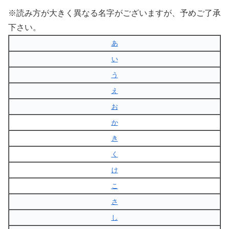
※読み方が大きく異なる名字がございますが、予めご了承
下さい。
あ
い
う
え
お
か
き
く
け
こ
さ
し