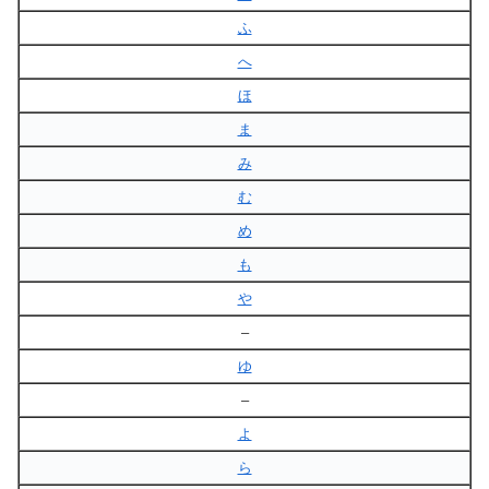
ふ
へ
ほ
ま
み
む
め
も
や
–
ゆ
–
よ
ら