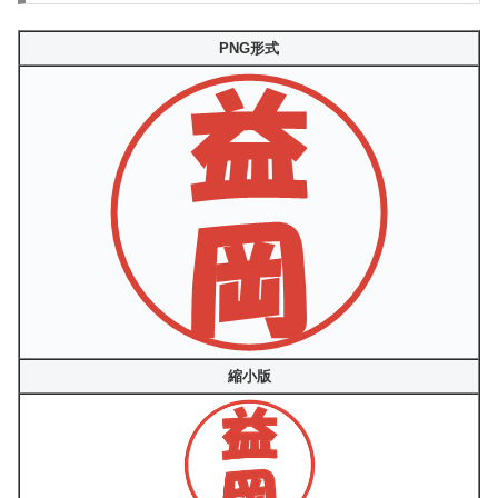
PNG形式
縮小版