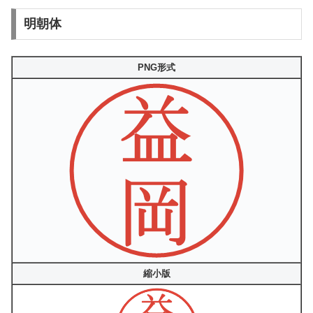
明朝体
PNG形式
縮小版