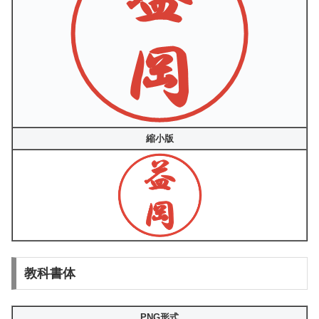
縮小版
教科書体
PNG形式