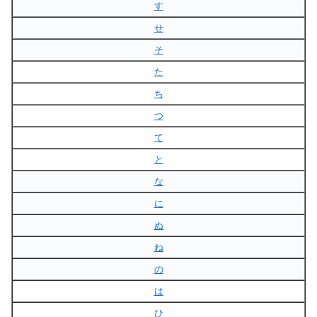
す
せ
そ
た
ち
つ
て
と
な
に
ぬ
ね
の
は
ひ