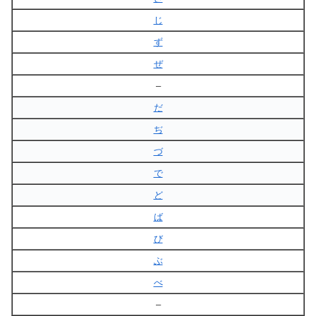
じ
ず
ぜ
–
だ
ぢ
づ
で
ど
ば
び
ぶ
べ
–