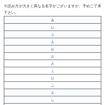
※読み方が大きく異なる名字がございますが、予めご了承
下さい。
あ
い
う
え
お
か
き
く
け
こ
さ
し