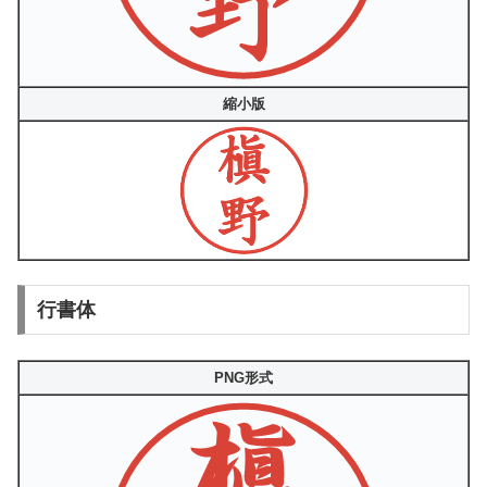
縮小版
行書体
PNG形式