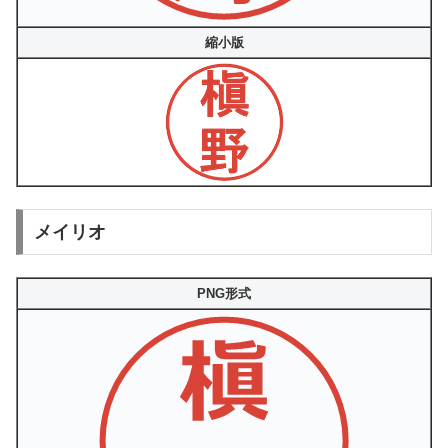
縮小版
メイリオ
PNG形式