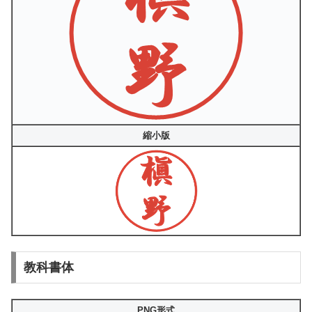
縮小版
教科書体
PNG形式