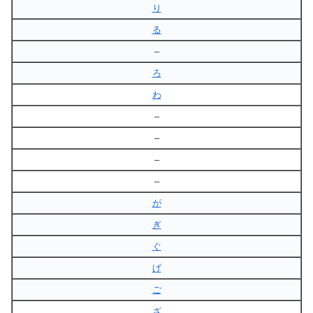
り
る
–
ろ
わ
–
–
–
–
が
ぎ
ぐ
げ
ご
ざ