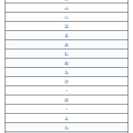
ふ
へ
ほ
ま
み
む
め
も
や
–
ゆ
–
よ
ら