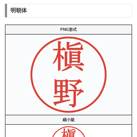
明朝体
PNG形式
縮小版