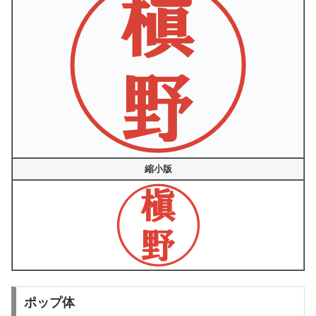
縮小版
ポップ体