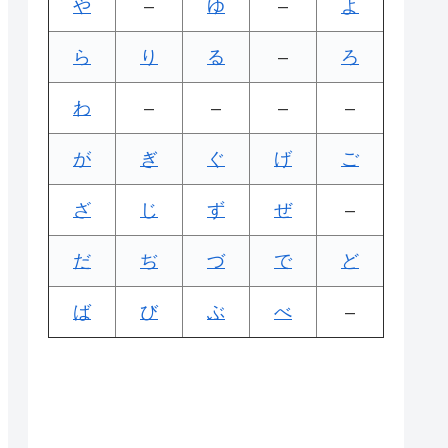
や
–
ゆ
–
よ
ら
り
る
–
ろ
わ
–
–
–
–
が
ぎ
ぐ
げ
ご
ざ
じ
ず
ぜ
–
だ
ぢ
づ
で
ど
ば
び
ぶ
べ
–