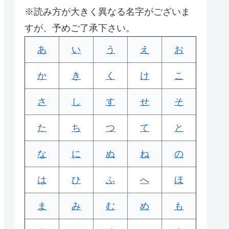
※読み方が大きく異なる名字がございま
すが、予めご了承下さい。
あ
い
う
え
お
か
き
く
け
こ
さ
し
す
せ
そ
た
ち
つ
て
と
な
に
ぬ
ね
の
は
ひ
ふ
へ
ほ
ま
み
む
め
も