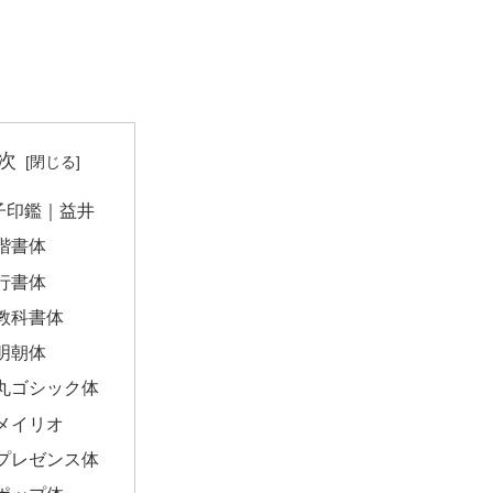
次
子印鑑｜益井
楷書体
行書体
教科書体
明朝体
丸ゴシック体
メイリオ
プレゼンス体