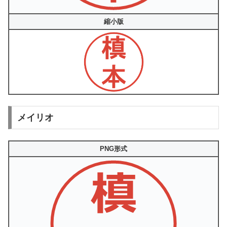
縮小版
メイリオ
PNG形式