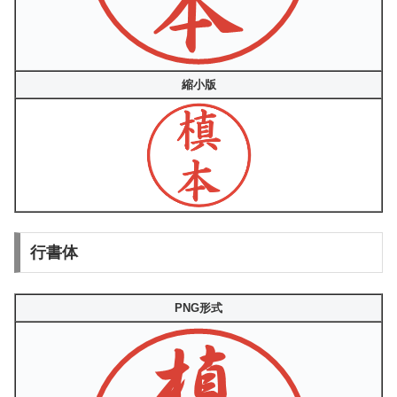
縮小版
行書体
PNG形式