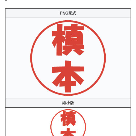
PNG形式
縮小版