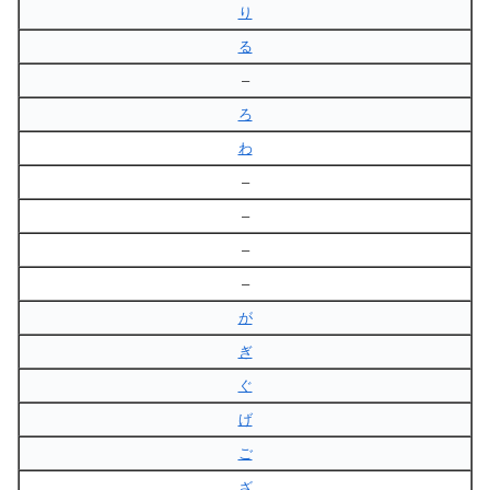
り
る
–
ろ
わ
–
–
–
–
が
ぎ
ぐ
げ
ご
ざ