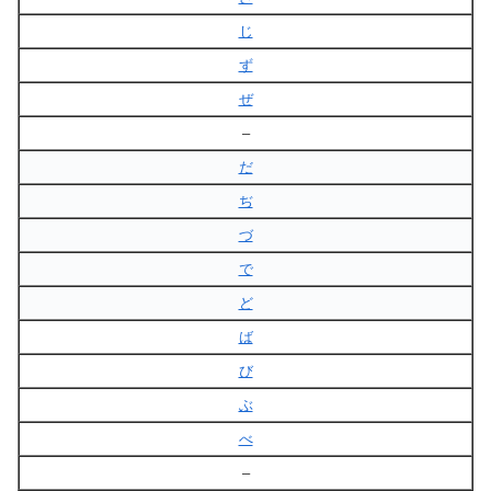
じ
ず
ぜ
–
だ
ぢ
づ
で
ど
ば
び
ぶ
べ
–