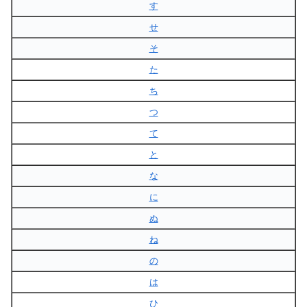
す
せ
そ
た
ち
つ
て
と
な
に
ぬ
ね
の
は
ひ