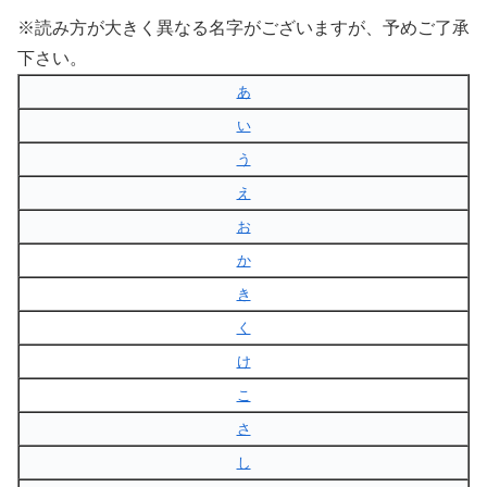
※読み方が大きく異なる名字がございますが、予めご了承
下さい。
あ
い
う
え
お
か
き
く
け
こ
さ
し