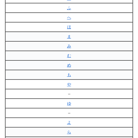
ふ
へ
ほ
ま
み
む
め
も
や
–
ゆ
–
よ
ら