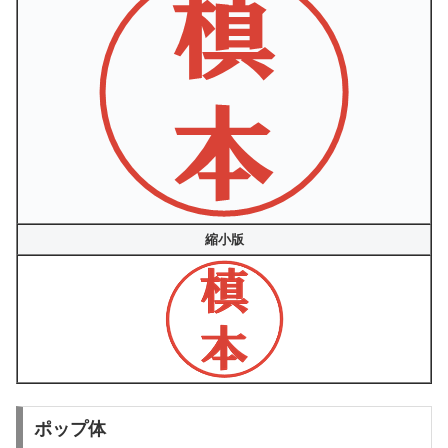
縮小版
ポップ体