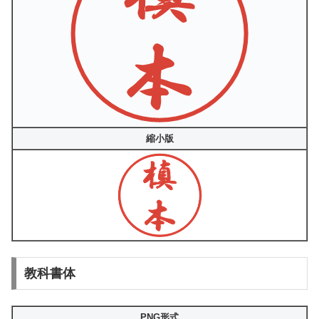
縮小版
教科書体
PNG形式