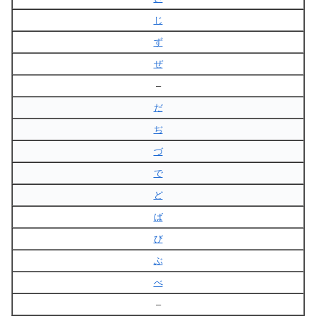
じ
ず
ぜ
–
だ
ぢ
づ
で
ど
ば
び
ぶ
べ
–