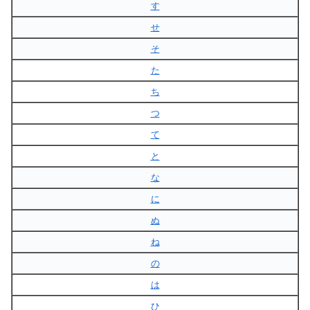
す
せ
そ
た
ち
つ
て
と
な
に
ぬ
ね
の
は
ひ