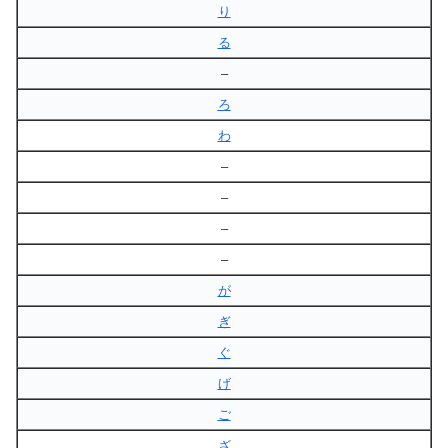
り
る
–
ろ
わ
–
–
–
–
が
ぎ
ぐ
げ
ご
ざ