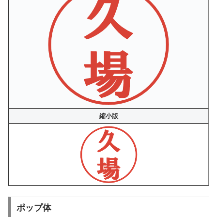
縮小版
ポップ体