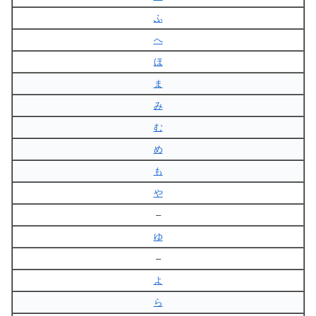
ふ
へ
ほ
ま
み
む
め
も
や
–
ゆ
–
よ
ら