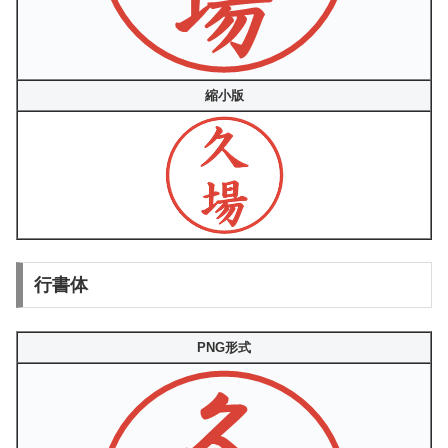
縮小版
行書体
PNG形式