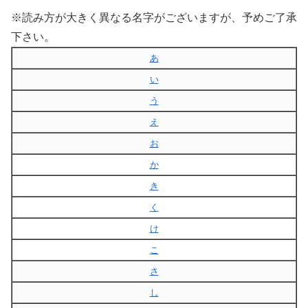
※読み方が大きく異なる名字がございますが、予めご了承
下さい。
あ
い
う
え
お
か
き
く
け
こ
さ
し