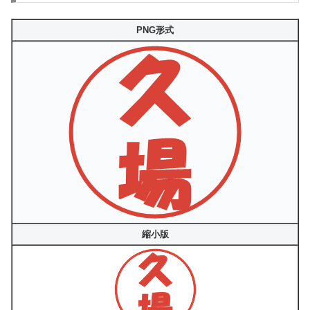
PNG形式
縮小版