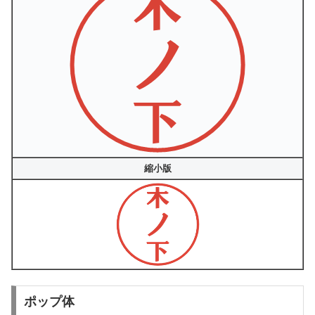
縮小版
ポップ体