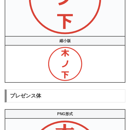
縮小版
プレゼンス体
PNG形式