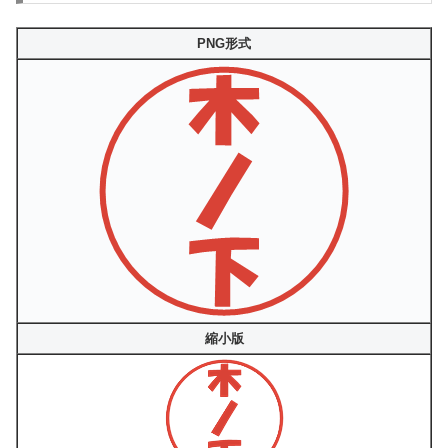
PNG形式
縮小版