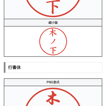
縮小版
行書体
PNG形式