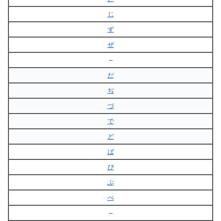
じ
ず
ぜ
–
だ
ぢ
づ
で
ど
ば
び
ぶ
べ
–