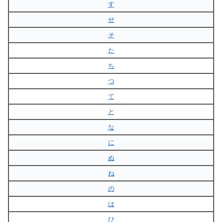
す
せ
そ
た
ち
つ
て
と
な
に
ぬ
ね
の
は
ひ