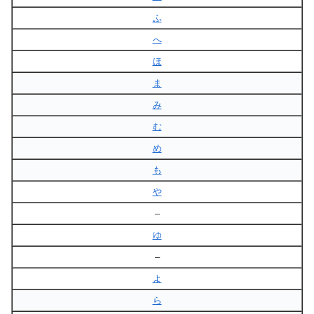
ふ
へ
ほ
ま
み
む
め
も
や
–
ゆ
–
よ
ら