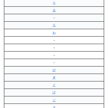
り
る
–
ろ
わ
–
–
–
–
が
ぎ
ぐ
げ
ご
ざ