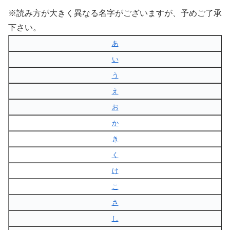
※読み方が大きく異なる名字がございますが、予めご了承
下さい。
あ
い
う
え
お
か
き
く
け
こ
さ
し