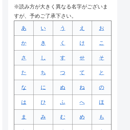
※読み方が大きく異なる名字がございま
すが、予めご了承下さい。
あ
い
う
え
お
か
き
く
け
こ
さ
し
す
せ
そ
た
ち
つ
て
と
な
に
ぬ
ね
の
は
ひ
ふ
へ
ほ
ま
み
む
め
も