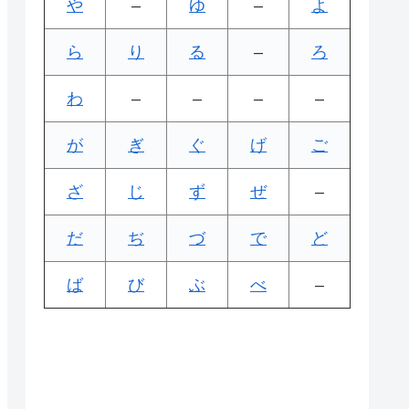
や
–
ゆ
–
よ
ら
り
る
–
ろ
わ
–
–
–
–
が
ぎ
ぐ
げ
ご
ざ
じ
ず
ぜ
–
だ
ぢ
づ
で
ど
ば
び
ぶ
べ
–