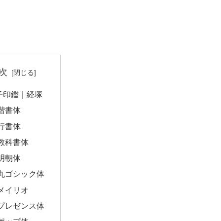
次
子印鑑｜経塚
楷書体
行書体
教科書体
明朝体
丸ゴシック体
メイリオ
プレゼンス体