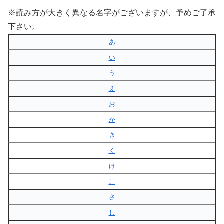
※読み方が大きく異なる名字がございますが、予めご了承
下さい。
あ
い
う
え
お
か
き
く
け
こ
さ
し