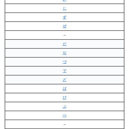
じ
ず
ぜ
–
だ
ぢ
づ
で
ど
ば
び
ぶ
べ
–