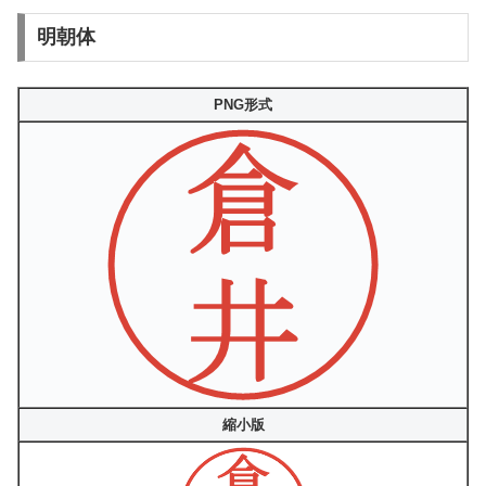
明朝体
PNG形式
縮小版