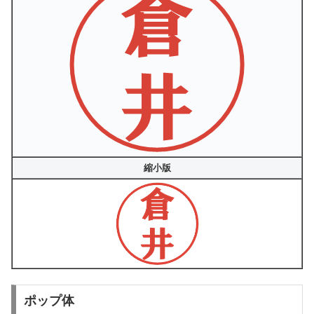
縮小版
ポップ体