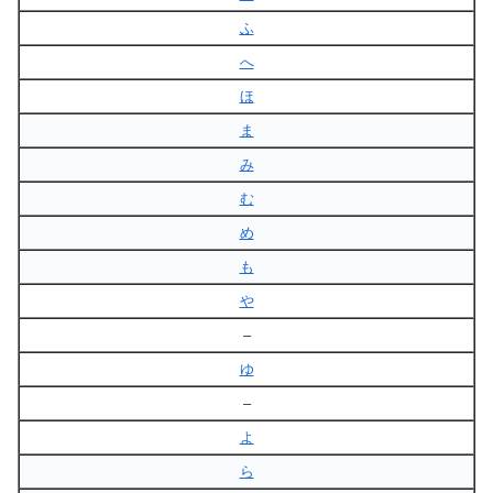
ふ
へ
ほ
ま
み
む
め
も
や
–
ゆ
–
よ
ら