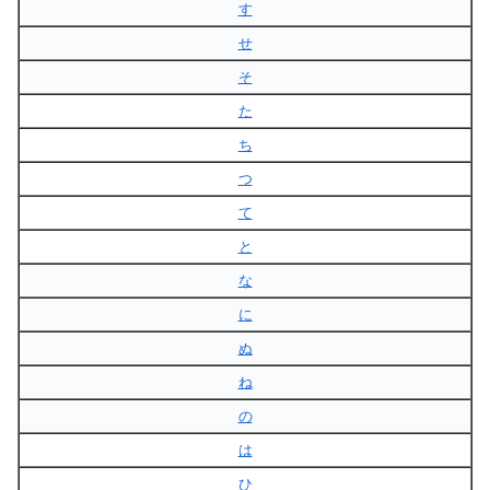
す
せ
そ
た
ち
つ
て
と
な
に
ぬ
ね
の
は
ひ