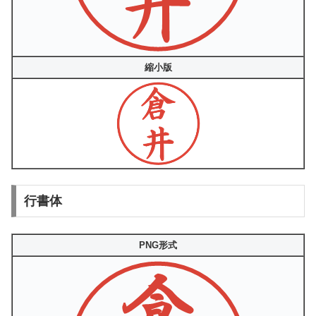
縮小版
行書体
PNG形式