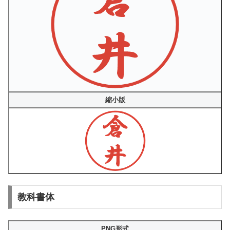
縮小版
教科書体
PNG形式