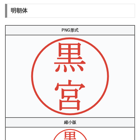
明朝体
PNG形式
縮小版