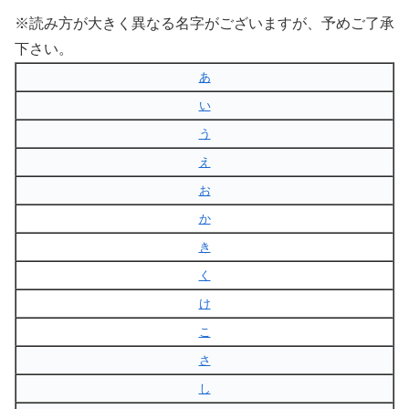
※読み方が大きく異なる名字がございますが、予めご了承
下さい。
あ
い
う
え
お
か
き
く
け
こ
さ
し