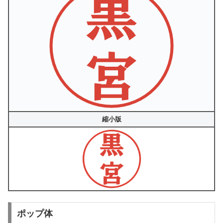
縮小版
ポップ体