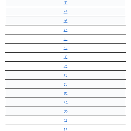
す
せ
そ
た
ち
つ
て
と
な
に
ぬ
ね
の
は
ひ