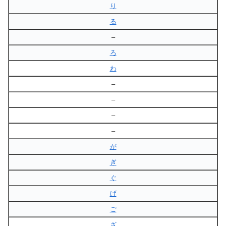
り
る
–
ろ
わ
–
–
–
–
が
ぎ
ぐ
げ
ご
ざ