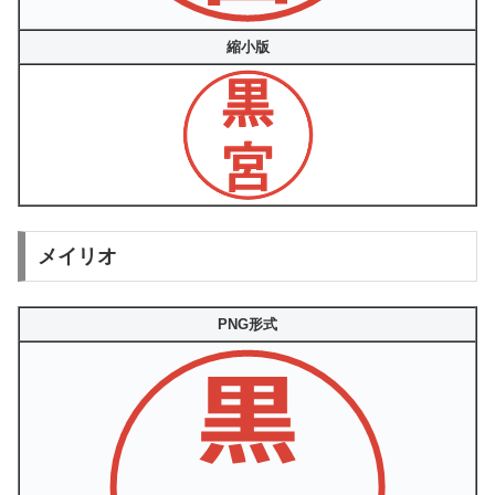
縮小版
メイリオ
PNG形式