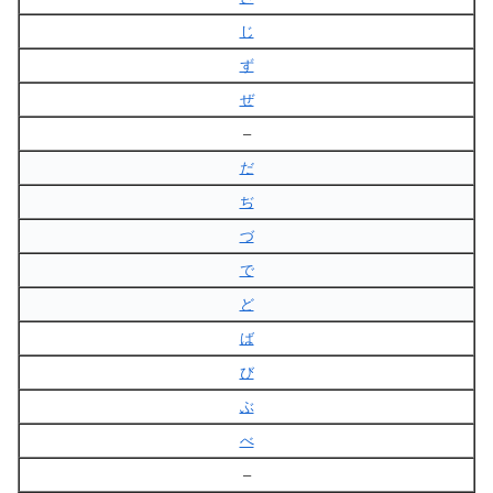
じ
ず
ぜ
–
だ
ぢ
づ
で
ど
ば
び
ぶ
べ
–