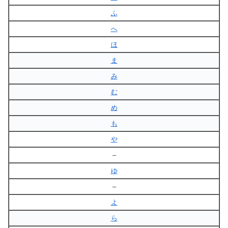
ふ
へ
ほ
ま
み
む
め
も
や
–
ゆ
–
よ
ら