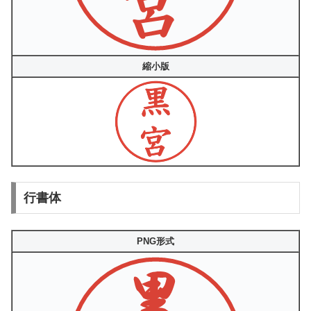
縮小版
行書体
PNG形式