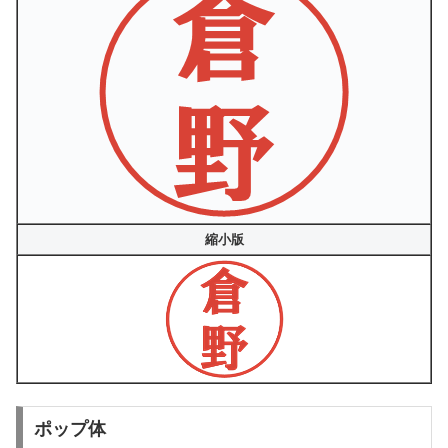
縮小版
ポップ体