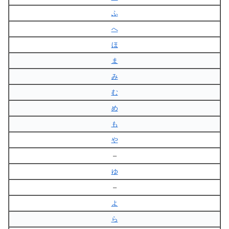
ふ
へ
ほ
ま
み
む
め
も
や
–
ゆ
–
よ
ら