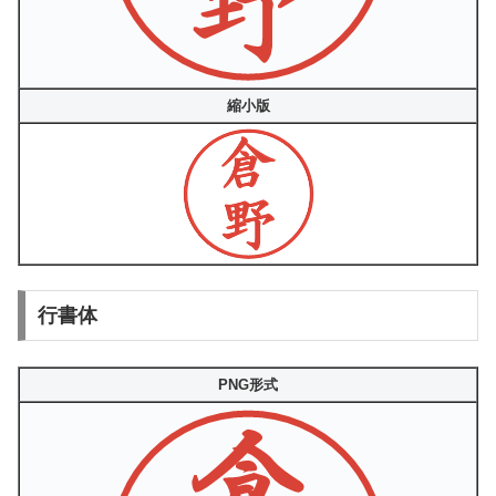
縮小版
行書体
PNG形式