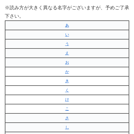
※読み方が大きく異なる名字がございますが、予めご了承
下さい。
あ
い
う
え
お
か
き
く
け
こ
さ
し