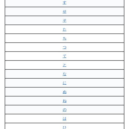
す
せ
そ
た
ち
つ
て
と
な
に
ぬ
ね
の
は
ひ