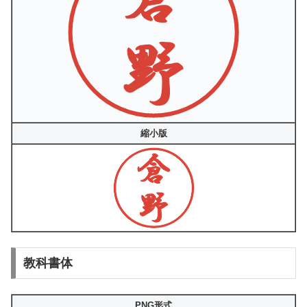
縮小版
教科書体
PNG形式