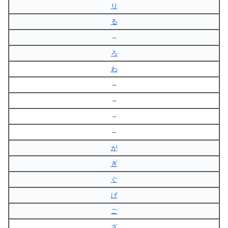
り
る
–
ろ
わ
–
–
–
–
が
ぎ
ぐ
げ
ご
ざ