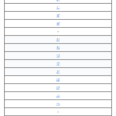
じ
ず
ぜ
–
だ
ぢ
づ
で
ど
ば
び
ぶ
べ
–