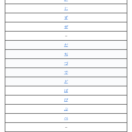
じ
ず
ぜ
–
だ
ぢ
づ
で
ど
ば
び
ぶ
べ
–