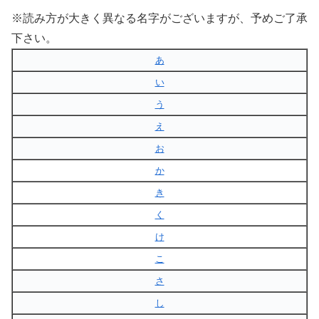
※読み方が大きく異なる名字がございますが、予めご了承
下さい。
あ
い
う
え
お
か
き
く
け
こ
さ
し