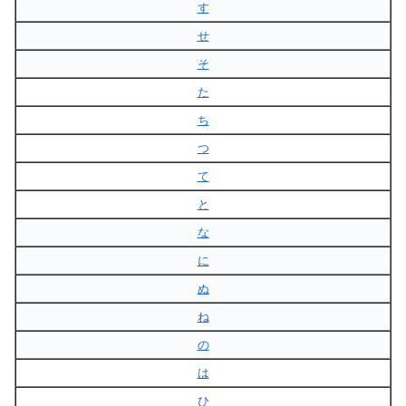
す
せ
そ
た
ち
つ
て
と
な
に
ぬ
ね
の
は
ひ