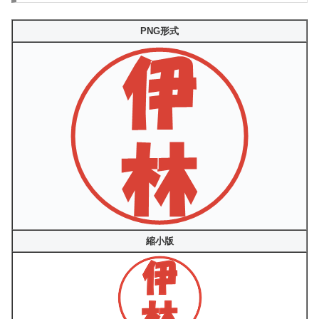
PNG形式
縮小版