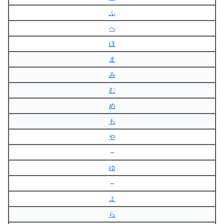
ふ
へ
ほ
ま
み
む
め
も
や
–
ゆ
–
よ
ら