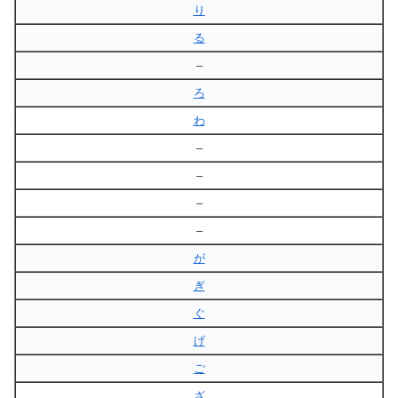
り
る
–
ろ
わ
–
–
–
–
が
ぎ
ぐ
げ
ご
ざ