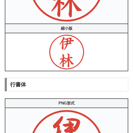
縮小版
行書体
PNG形式