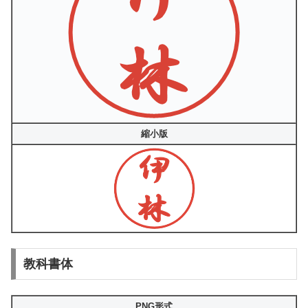
縮小版
教科書体
PNG形式