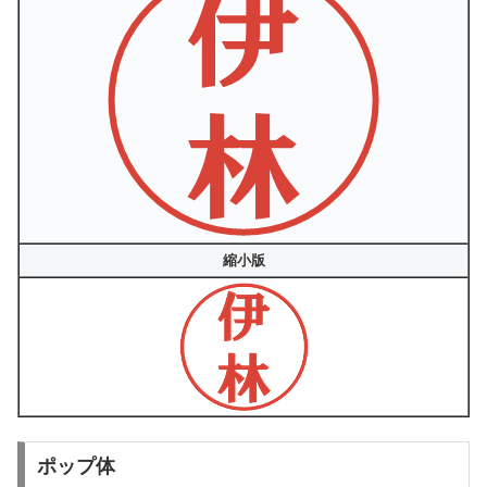
縮小版
ポップ体